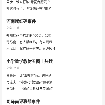
孟彦：谁来打破“青瓦台魔咒”？李在明官宣接招
都这时候了，尹锡悦还在“加戏”
河南赋红码事件
文章 21 篇
郑州红码与卷走的400亿，吕奕和背后的大老虎
司马南：有人赋红码，有人赋绿码，水太深，也只能说到这儿……
人民网：赋红码一时爽后果必须扛
小学数学教材丑图上热搜
文章 62 篇
蔡长运：评“毒教材”背后的理论逻辑
肖志夫：“毒教材”就是搞“和平演变” ，你别不信！
吴尚达：中国的毒教材与美国的“十条诫令”
司马南评联想事件