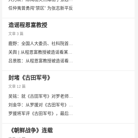
任仲夷曾勇闯“禁区” 为张志新平反
造谣程恩富教授
文章 3 篇
鹿野：全国人大委员、社科院首席教授被造谣是得罪了谁？
关舆 | 从程恩富教授被造谣看某些人的黔驴技穷
吕景胜：从程恩富教授被造谣看舆论场的道德及法律意识缺失
封堵《古田军号》
文章 12 篇
吴铭：就《古田军号》对罗老师讲几句话
刘金华：从罗援对《古田军号》的评论谈不忘初心教育
罗援将军评《古田军号》，最后重锤砸向——“但是”！
《朝鲜战争》连载