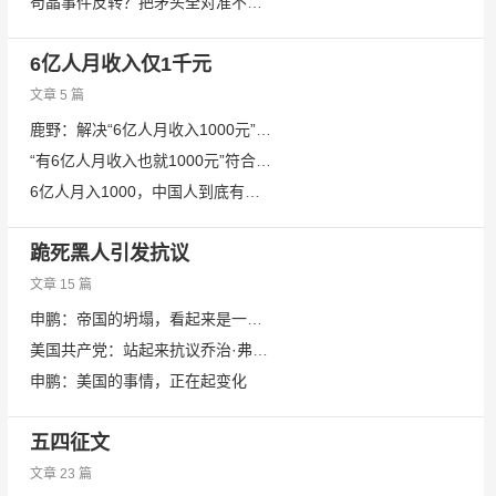
苟晶事件反转？把矛头全对准不完美受害者就是在助纣为虐！
6亿人月收入仅1千元
文章 5 篇
鹿野：解决“6亿人月收入1000元”，要靠这件法宝
“有6亿人月收入也就1000元”符合实际吗？统计局回应
6亿人月入1000，中国人到底有多少钱？
跪死黑人引发抗议
文章 15 篇
申鹏：帝国的坍塌，看起来是一夜之间的事情
美国共产党：站起来抗议乔治·弗洛伊德被谋杀！
申鹏：美国的事情，正在起变化
五四征文
文章 23 篇