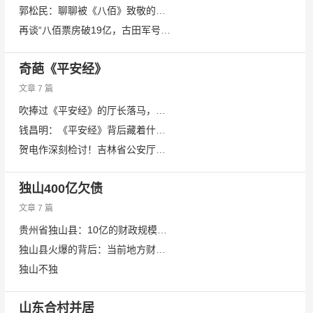
郭松民：聊聊被《八佰》致敬的《八百壮士》
再谈“八佰票房破19亿，古田军号仅五千万”
奇葩《平安经》
文章 7 篇
吹捧过《平安经》的厅长落马，是贺电的老同事
钱昌明：《平安经》背后藏着什么“鬼”？?——漫谈“权力拜物教”教徒的悲哀
贺电作深刻检讨！吉林省公安厅回应省委调查；出版社称将严查违规
独山400亿欠债
文章 7 篇
贵州省独山县：10亿的财政规模与400亿的烂尾摊子
独山县火爆的背后：当前地方财政压力到底有多大？
独山不独
山东合村并居