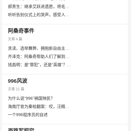
郝贵生：继承艾跃进遗愿，将毛主席开创的伟大事业进行到底！
听听告别仪式上的哭声，感受人们对艾跃进老师的深情……
阿桑奇事件
文章 4 篇
贪渎、选举舞弊、拥抱新自由主义 厄瓜多总统莫雷诺为何出卖阿桑奇
齐泽克：阿桑奇帮助人们了解到被玷污的自由
钱昌明：是“罪犯”，还是“英雄”？——评“维基解密”网的阿桑奇被捕
996风波
文章 21 篇
为什么说“996”祸国殃民？
海南厅官为秦桧翻案：哎，汪精卫的棺材板都快压不住了……
一个996程序员的自述