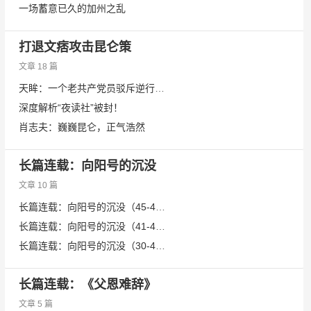
一场蓄意已久的加州之乱
打退文痞攻击昆仑策
文章 18 篇
天眸：一个老共产党员驳斥逆行斋主谬论
深度解析“夜读社”被封！
肖志夫：巍巍昆仑，正气浩然
长篇连载：向阳号的沉没
文章 10 篇
长篇连载：向阳号的沉没（45-47）
长篇连载：向阳号的沉没（41-44）
长篇连载：向阳号的沉没（30-40）
长篇连载：《父恩难辞》
文章 5 篇