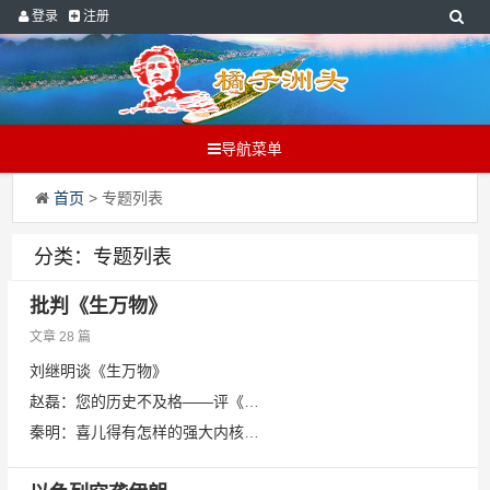
登录
注册
导航菜单
首页
> 专题列表
分类：专题列表
批判《生万物》
文章 28 篇
刘继明谈《生万物》
赵磊：您的历史不及格——评《生万物》的哑谜（下）
秦明：喜儿得有怎样的强大内核才能拿捏黄世仁？