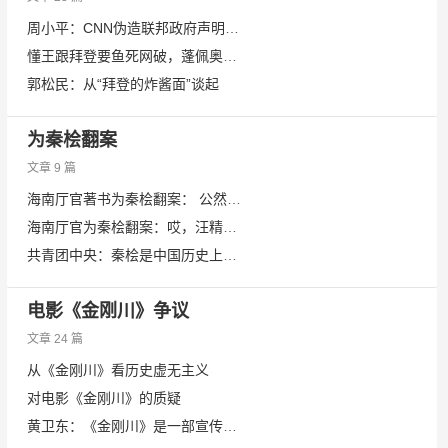
周小平：CNN伪造联邦政府声明！- 本届美国大选是一场信息寡头对传统财阀的降维打击
懂王跟拜登要鱼死网破，蓬佩奥一天两变
郭松民：从“拜登的炸酱面”谈起
为秦桧翻案
文章 9 篇
海南厅官著书为秦桧翻案： 公然挑战“精忠报国”思想意欲何为？
海南厅官为秦桧翻案：哎，汪精卫的棺材板都快压不住了……
共青团中央：秦桧是中国历史上奸臣的极致代表
电影《金刚川》争议
文章 24 篇
从《金刚川》看历史虚无主义
对电影《金刚川》的质疑
黄卫东：《金刚川》是一部宣传美国意识形态的电影