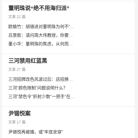
董明珠说“绝不用海归派”
文章 22 篇
欧植竹​​​​​​​：胡锡进对董明珠为何不“包容”？
吕景胜：请问周大伟教授，你要起诉董明珠什么？
董小华：董明珠的焦虑，从何而来？
三河禁用红蓝黑
文章 27 篇
三河招牌改色风波过后：店招换回来了吗？商户费用报销了没？
三河“颜色限制”问题说明什么？
三河“禁色令”折射少数“一把手”在主政之地拥有绝对的权力！
尹锡悦案
文章 17 篇
尹锡悦再被捕，或“牢底坐穿”