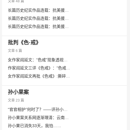
文章 48 篇
长篇历史纪实作品连载：抗美援朝（48）
长篇历史纪实作品连载：抗美援朝（47）
长篇历史纪实作品连载：抗美援朝（46）
批判《色·戒》
文章 6 篇
女作家阎延文：“色戒”现象透视中国文化
作家阎延文三评《色戒》：“色戒”之孽如何化解？——从李安导演金马获奖感言谈起
女作家阎延文再批《色戒》:撕碎人性与轰毁艺术
孙小果案
文章 23 篇
“官官相护”何时了？——评孙小果案
孙小果案关系网逐渐理清：云南公安高院监狱全涉及
孙小果已消失33天，我怕……