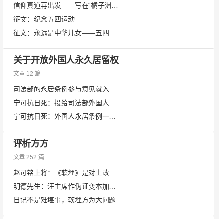
信仰真道再出发——写在“橘子洲头”网征文奖品寄达之时
征文：纪念五四运动
征文：永远是中华儿女——五四抒怀
关于开放外国人永久居留权
文章 12 篇
司法部的永居条例参与意见就入陷阱
宁可抗日死：投给司法部外国人永久居留条例的几点意见
宁可抗日死：外国人永居条例一片反对，还能出台吗
评析方方
文章 252 篇
赵可铭上将：《软埋》是对土改的反攻倒算
明德先生：汪主席作伪证变本加厉，大别墅九个月杳无音讯
日记不是难堪事，软埋方为大问题