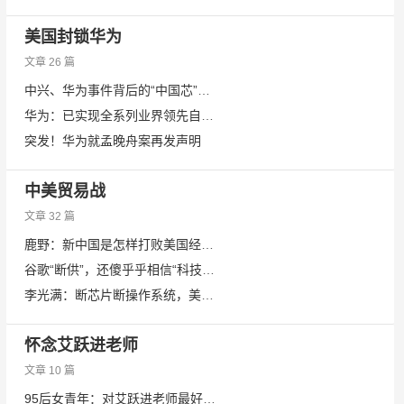
美国封锁华为
文章 26 篇
中兴、华为事件背后的“中国芯”，如何突围？
华为：已实现全系列业界领先自研芯片商用规模
突发！华为就孟晚舟案再发声明
中美贸易战
文章 32 篇
鹿野：新中国是怎样打败美国经济封锁的？
谷歌“断供”，还傻乎乎相信“科技无国界”吗？
李光满：断芯片断操作系统，美国对华为发动毁灭性“核打击”，中美开始拼刺刀拼意志！
怀念艾跃进老师
文章 10 篇
95后女青年：对艾跃进老师最好的追悼和纪念，就是继承他的事业