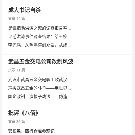
成大书记自杀
文章 14 篇
是谁把毛洪涛之死的调查报告整成了“表彰大会”流程表？
评毛洪涛事件调查结果：给王校长的表彰信
李光满：从毛洪涛到郑强，从成都大学到华中科技大学，我们的大学怎么了?
武昌五金交电公司改制风波
文章 11 篇
武汉市武昌五金交电职工致武汉市监察委员会的举报信（上）
声援武昌五金的斗争——用世界的嘶吼
国企改制上演帽子戏法——伪造改制批复,甩职工,甩债务,转移公司商用房产
批评《八佰》
文章 35 篇
郭松民：四行仓库参观记