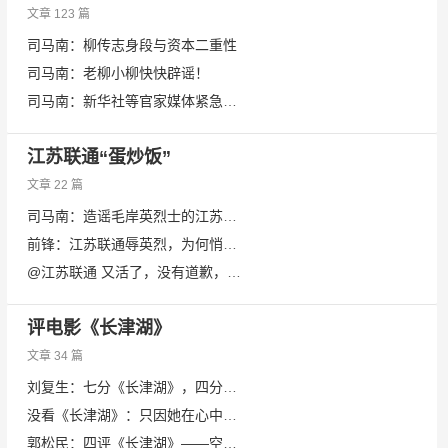
文章 123 篇
司马南：柳传志身段与资本二重性
司马南：老柳小柳快快辟谣！
司马南：新华社等官家媒体紧急撤掉联想视频原因分析
江苏联通“蛋炒饭”
文章 22 篇
司马南：造谣毛岸英烈士的江苏联通，应该出来走几步
前锋：江苏联通辱英烈，为何悄然无声了？
@江苏联通 又活了，没有道歉，还侮辱毛主席，不处罚就不改啊！
评电影《长津湖》
文章 34 篇
刘复生：七分《长津湖》，四分打给朝鲜战争
没看《长津湖》：只因她在心中，不忍碰
​郭松民：四评《长津湖》——空洞浮华与趁虚而入