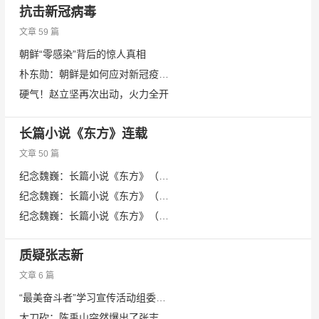
抗击新冠病毒
文章 59 篇
朝鲜“零感染”背后的惊人真相
朴东勋：朝鲜是如何应对新冠疫情的
硬气！赵立坚再次出动，火力全开
长篇小说《东方》连载
文章 50 篇
纪念魏巍：长篇小说《东方》（连载）(48—大结局)
纪念魏巍：长篇小说《东方》（连载）(47)
纪念魏巍：长篇小说《东方》（连载）(46)
质疑张志新
文章 6 篇
“最美奋斗者”学习宣传活动组委会负责同志就建议人选公示等答记者问（附完整名单）
大刀砍：陈禹山突然爆出了张志新的性丑闻