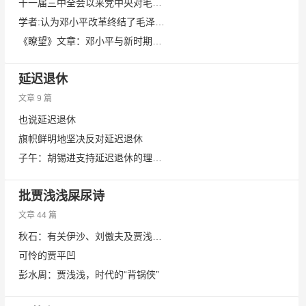
十一届三中全会以来党中央对毛泽东的评价
学者:认为邓小平改革终结了毛泽东革命太肤浅
《瞭望》文章：邓小平与新时期党的政治路线
延迟退休
文章 9 篇
也说延迟退休
旗帜鲜明地坚决反对延迟退休
子午：胡锡进支持延迟退休的理由错在哪里？
批贾浅浅屎尿诗
文章 44 篇
秋石：有关伊沙、刘傲夫及贾浅浅等“一流诗人”浅浅议
可怜的贾平凹
彭水周：贾浅浅，时代的“背锅侠”