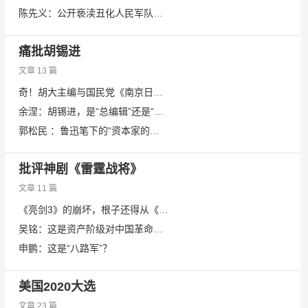
陈先义：公开亵渎丑化人民军队触目惊心
痛批胡锡进
文章 13 篇
奇！胡大主编与国民党《南京日报》的文章：味道一样！
余涅：胡锡进，是“总编辑”还是“自媒体人”​？
郭松民 ：鲁迅笔下的“资本家的乏走狗”又出现了吗​？
批评神剧《雷霆战将》
文章 11 篇
《亮剑3》的崩坏，根子还得从《亮剑》说起
吴铭：这是资产阶级对中国革命的曲解——谈谈《雷霆战将》现象
申鹏：这是“八路军”？
美国2020大选
文章 23 篇