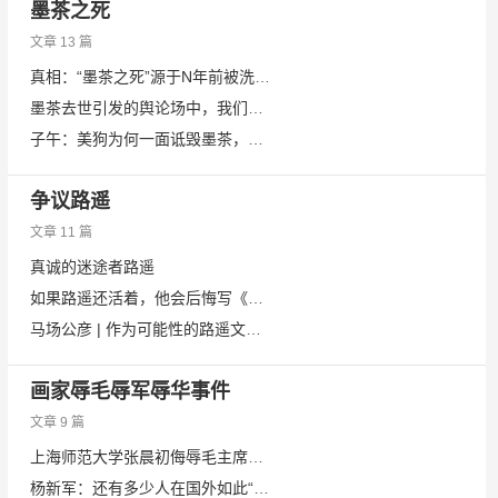
墨茶之死
文章 13 篇
真相：“墨茶之死”源于N年前被洗劫一空
墨茶去世引发的舆论场中，我们需要怎样的共识？
子午：美狗为何一面诋毁墨茶，一面对劫持案凶犯共情？
争议路遥
文章 11 篇
真诚的迷途者路遥
如果路遥还活着，他会后悔写《平凡的人生》吗？
马场公彦 | 作为可能性的路遥文学——通过阅读《人生》《平凡的世界》得到的启示
画家辱毛辱军辱华事件
文章 9 篇
上海师范大学张晨初侮辱毛主席，力挺汉奸方方
杨新军：还有多少人在国外如此“获大奖”