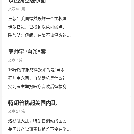
以色列空袭伊朗
文章 96 篇
王毅：美国悍然轰炸一个主权国家的核设施，开创恶劣先例
伊朗官员：已找到以色列弱点，下一场战争将是最后一战
陈曾明：伊朗，在最不该停火的时刻停火了
罗帅宇“自杀”案
文章 7 篇
16斤的举报材料换来的是“自杀”身亡？谁在掩盖罗帅宇死亡真相？
罗帅宇六问：自杀动机是什么？
实习医生举报医疗腐败后坠楼身亡，湖南省卫健委回应！
特朗普挑起美国内乱
文章 17 篇
洛杉矶大乱，特朗普调动的国民警卫队是什么样的存在？
美国共产党谴责特朗普下令在洛杉矶实施暴力