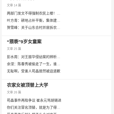
文章 14 篇
两部门发文不得强制农民上楼！山东网友：看看我们这里的合村并居吧！
叶方青：耕地占补平衡，集体建设用地入市，都很混蛋！
贺雪峰：关于山东合村并居拆农民房子的问答
“猥亵”9岁女童案
文章 25 篇
彭水周：对王振华侵幼案的辨析与思考
余涅：陈春秀被偷走了一生，谁来赔偿？
无耻啊，受害人苟晶居然被迫道歉
农家女被顶替上大学
文章 26 篇
苟晶事件再陷争议 崔永元骂胡锡进
你们关注冒名顶替，就是为了得到一个无比清白的苟晶吗？