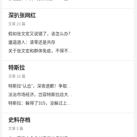
深扒张网红
文章 23 篇
假如张文宏又说错了，该怎么办？
邋遢道人：清零还是共存
关于张文宏和群体免疫，不得不说几句
特斯拉
文章 10 篇
特斯拉“认怂”，深夜道歉！争取让车主满意
法治市场经济，岂容特斯拉店大欺客？
特斯拉：躲得了315，没躲过上海车展
史料存档
文章 5 篇