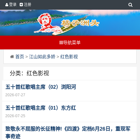
登录
注册
导航菜单
首页
>
江山如此多娇
>
红色影视
分类：红色影视
五十首红歌唱主席（02）浏阳河
2026-07-27
五十首红歌唱主席（01）东方红
2026-07-25
致敬永不屈服的长征精神!《四渡》定档6月26日，重现军
事奇迹