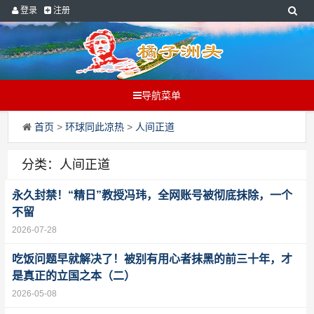
登录
注册
导航菜单
首页
>
环球同此凉热
>
人间正道
分类：人间正道
永久封禁！“精日”教授冯玮，全网账号被彻底抹除，一个
不留
2026-07-28
吃饭问题早就解决了！被别有用心者抹黑的前三十年，才
是真正的立国之本（二）
2026-05-08