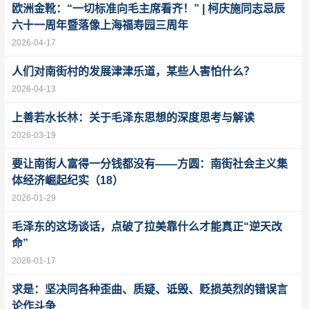
欧洲金靴：“一切标准向毛主席看齐！” | 柯庆施同志忌辰
六十一周年暨落像上海福寿园三周年
2026-04-17
人们对南街村的发展津津乐道，某些人害怕什么？
2026-04-13
上善若水长林：关于毛泽东思想的深度思考与解读
2026-03-19
要让南街人富得一分钱都没有——方圆：南街社会主义集
体经济崛起纪实（18）
2026-01-29
毛泽东的这场谈话，点破了拉美靠什么才能真正“逆天改
命”
2026-01-17
求是：坚决同各种歪曲、质疑、诋毁、贬损英烈的错误言
论作斗争