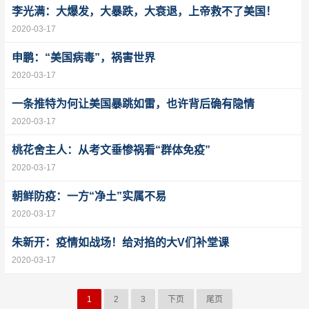
李光满：大爆发，大暴跌，大衰退，上帝救不了美国！
2020-03-17
申鹏：“美国病毒”，祸害世界
2020-03-17
一条推特为何让美国暴跳如雷，也许背后确有隐情
2020-03-17
桃花舍主人：从考文垂惨祸看“群体免疫”
2020-03-17
朝鲜防疫：一方“净土”实属不易
2020-03-17
朱新开：疫情如战场！给对掐的大V们补堂课
2020-03-17
1
2
3
下页
尾页