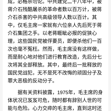
成，必格杀勿论。中共建党二十八年中，被
蒋介石残酷屠杀的革命者数以百万计，被蒋
介石杀害的中共高级领导人数以百计。其
中，仅毛主席一家就有六位亲人先后死于蒋
介石集团之手。以老蒋睚眦必报的促狭心
理，这些国民党被俘要员，即便杀他们一百
次也毫不冤枉。然而，毛主席没有这样做，
而是耐心地对他们进行教育改造，先后分七
次将其全部释放。其中，最终后一批释放的
国民党战犯，无不是死不改悔的顽固分子及
罪大恶极的反动分子。
据有关资料披露，1975年，毛主席的身
体状况已岌岌可危，随时都有辞别人世的可
能与危险。心力交瘁的毛主席，直到这时还