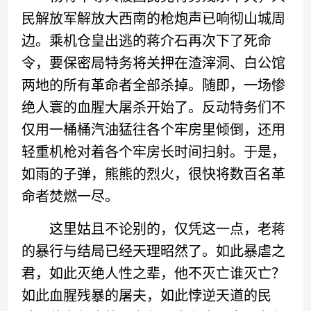
民解放军解放大西南的枪炮声已响彻山城周
边。乘机仓皇出逃的蒋介石再次下了死命
令，要保密局特务将关押在渣滓洞、白公馆
两地的所有革命者全部杀掉。随即，一场惨
绝人寰的血腥大屠杀开始了。反动特务们不
仅用一桶桶汽油猛往各个牢房里倾倒，还用
轻重机枪对着各个牢房长时间扫射。于是，
如雨的子弹，熊熊的烈火，很快将数百名革
命者焚燃一尽。
这里姑且不论别的，仅凭这一点，老蒋
的暴行与结局已经天理昭然了。如此暴虐之
君，如此灭绝人性之辈，他不灭亡谁灭亡？
如此血腥残暴的屠夫，如此悖逆天道的民