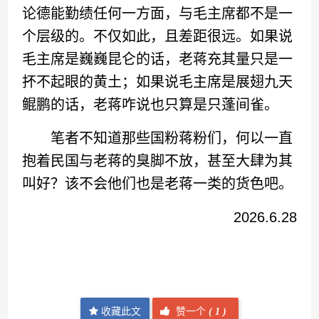
论德能勤绩任何一方面，与毛主席都不是一
个层级的。不仅如此，且差距很远。如果说
毛主席是巍巍昆仑的话，老蒋充其量只是一
抔不起眼的黄土；如果说毛主席是展翅九天
鲲鹏的话，老蒋咋说也只算是只蓬间雀。
笔者不知道那些国粉蒋粉们，何以一直
抱着民国与老蒋的臭脚不放，甚至大肆为其
叫好？该不会他们也是老蒋一类的货色吧。
2026.6.28
收藏此文
赞一个
(
1 )