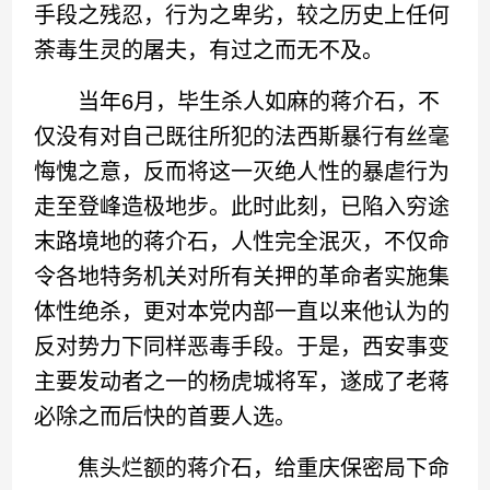
手段之残忍，行为之卑劣，较之历史上任何
荼毒生灵的屠夫，有过之而无不及。
当年6月，毕生杀人如麻的蒋介石，不
仅没有对自己既往所犯的法西斯暴行有丝毫
悔愧之意，反而将这一灭绝人性的暴虐行为
走至登峰造极地步。此时此刻，已陷入穷途
末路境地的蒋介石，人性完全泯灭，不仅命
令各地特务机关对所有关押的革命者实施集
体性绝杀，更对本党内部一直以来他认为的
反对势力下同样恶毒手段。于是，西安事变
主要发动者之一的杨虎城将军，遂成了老蒋
必除之而后快的首要人选。
焦头烂额的蒋介石，给重庆保密局下命