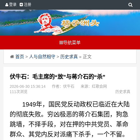
登录
注册
导航菜单
首页
>
人与自然相守
>
历史求真
» 正文
伏牛石：毛主席的“放”与蒋介石的“杀”
2026-06-30 15:36:14
作者：伏牛石
来源：红歌会网
111次浏览
历史求真
1949年，国民党反动政权已临近在大陆
的彻底失败。穷凶极恶的蒋介石集团，狗急
跳墙，不择手段，对在押的中共党员、革命
群众、其党内反对派痛下杀手，一个不留。