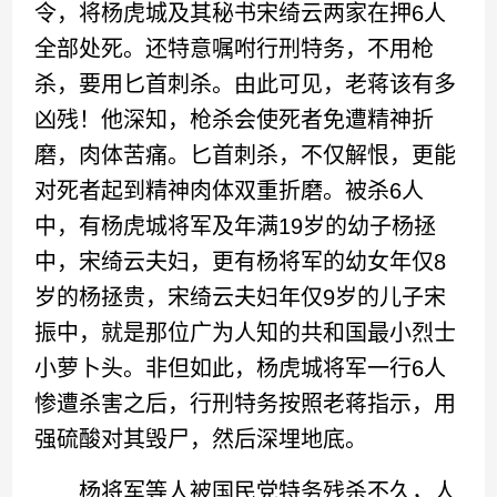
令，将杨虎城及其秘书宋绮云两家在押6人
全部处死。还特意嘱咐行刑特务，不用枪
杀，要用匕首刺杀。由此可见，老蒋该有多
凶残！他深知，枪杀会使死者免遭精神折
磨，肉体苦痛。匕首刺杀，不仅解恨，更能
对死者起到精神肉体双重折磨。被杀6人
中，有杨虎城将军及年满19岁的幼子杨拯
中，宋绮云夫妇，更有杨将军的幼女年仅8
岁的杨拯贵，宋绮云夫妇年仅9岁的儿子宋
振中，就是那位广为人知的共和国最小烈士
小萝卜头。非但如此，杨虎城将军一行6人
惨遭杀害之后，行刑特务按照老蒋指示，用
强硫酸对其毁尸，然后深埋地底。
杨将军等人被国民党特务残杀不久，人