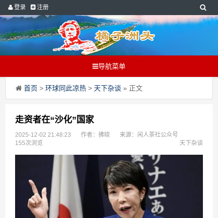
登录
注册
导航菜单
首页
>
环球同此凉热
>
天下杂谈
» 正文
走资者在“沙化”国家
2025-12-02 21:48:23
作者：拂晓
来源：闲人茶社公众号
155次浏览
天下杂谈