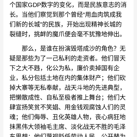
个国家GDP数字的变化，而是民族意志的消
长。当他们察觉到那个曾经“用血肉筑成我
们新的长城”的民族，开始出现精神长城的
裂缝时，挑衅的魔爪便会毫不犹豫地伸出。
那么，是谁在扮演毁塔成沙的角色？无
疑是那些为了一己私利的走资者。他们冒天
下之大不韪，化公为私，廉价卖掉国有企
业，私分包括土地在内的集体财产；他们砍
掉大寨等无私奉献，战天斗地的先进典型，
把懒散成性、自私至极者推上舞台；他们大
肆宣扬笑贫不笑娼、用金钱观腐蚀人们的灵
魂；他们侮辱、丑化英雄人物，丧心病狂地
抹黑伟大领袖毛主席、淡化战无不胜的毛泽
东思想；他们蔑视贬低劳动人民，公开替为