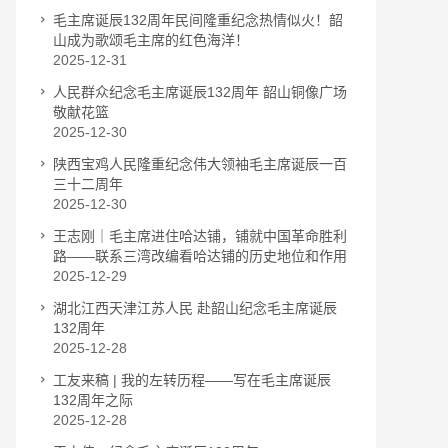
毛主席诞辰132周年民间隆重纪念热情似火！韶
山成为歌颂毛主席的红色海洋！
2025-12-31
人民群众纪念毛主席诞辰132周年 韶山铜像广场
敬献花篮
2025-12-30
陕西宝鸡人民隆重纪念伟大领袖毛主席诞辰一百
三十二周年
2025-12-30
王志刚｜毛主席进住哈达铺，铺就中国革命胜利
路——联系三湾改编看哈达铺的历史地位和作用
2025-12-29
湖北江西天津江苏人民 赴韶山纪念毛主席诞辰
132周年
2025-12-28
工友来稿 | 我的左转历程——写在毛主席诞辰
132周年之际
2025-12-28