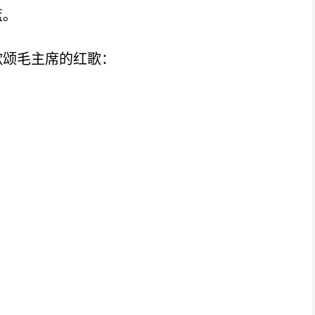
篮。
颂毛主席的红歌：