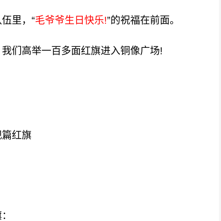
伍里，“
毛爷爷生日快乐!
”的祝福在前面。
们高举一百多面红旗进入铜像广场!
观篇红旗
旗：