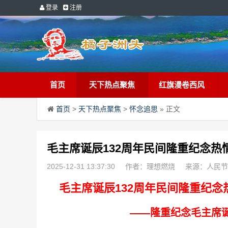
登录
注册
首页
天下热点聚焦
红旗漫卷西风
首页
>
天下热点聚焦
>
怀念追思
» 正文
毛主席诞辰132周年民间隆重纪念
2025-12-31 13:37:30
作者：理想燃烧
来源：人民节
毛主席诞辰132周年民间隆重纪念
——隆重纪念毛主席诞辰