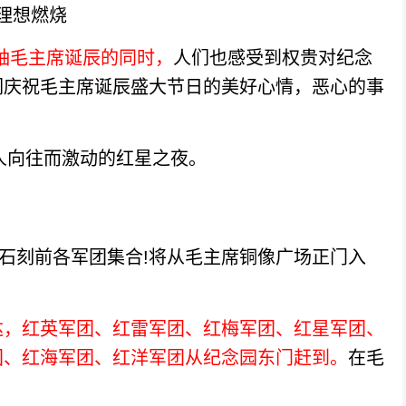
理想燃烧
袖毛主席诞辰的同时，
人们也感受到权贵对纪念
们庆祝毛主席诞辰盛大节日的美好心情，恶心的事
人向往而激动的红星之夜。
石刻前各军团集合!将从毛主席铜像广场正门入
达，红英军团、红雷军团、红梅军团、红星军团、
团、红海军团、红洋军团从纪念园东门赶到。
在毛