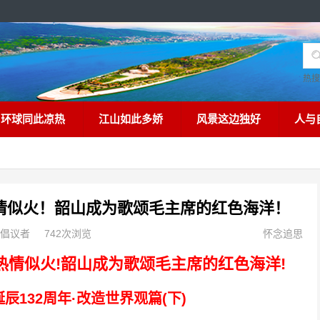
热
环球同此凉热
江山如此多娇
风景这边独好
人与
热情似火！韶山成为歌颂毛主席的红色海洋！
倡议者
742次浏览
怀念追思
热情似火!韶山成为歌颂毛主席的红色海洋!
132周年·改造世界观篇(下)