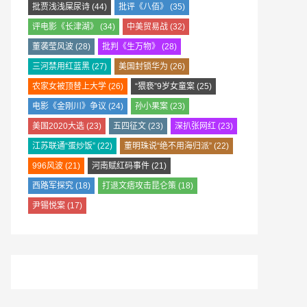
批贾浅浅屎尿诗
(44)
批评《八佰》
(35)
评电影《长津湖》
(34)
中美贸易战
(32)
董袭莹风波
(28)
批判《生万物》
(28)
三河禁用红蓝黑
(27)
美国封锁华为
(26)
农家女被顶替上大学
(26)
“猥亵”9岁女童案
(25)
电影《金刚川》争议
(24)
孙小果案
(23)
美国2020大选
(23)
五四征文
(23)
深扒张网红
(23)
江苏联通“蛋炒饭”
(22)
董明珠说“绝不用海归派”
(22)
996风波
(21)
河南赋红码事件
(21)
西路军探究
(18)
打退文痞攻击昆仑策
(18)
尹锡悦案
(17)