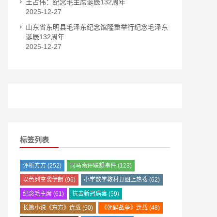
王占伟：纪念毛主席诞辰132周年
2025-12-27
山东省东明县毛泽东纪念馆隆重举行纪念毛泽东
诞辰132周年
2025-12-27
标签列表
评析方方
(252)
司马南评联想事件
(123)
以色列空袭伊朗
(96)
小学数学教材丑图上热搜
(62)
纪念毛主席
(61)
抗击新冠病毒
(59)
长篇小说《东方》连载
(50)
《朝鲜战争》连载
(48)