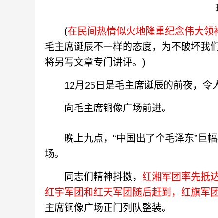
(
在民间热情似火地隆重纪念伟大领
毛主席诞辰不一样的态度，为不破坏我
将另写文章专门讲评。)
12月25日是毛主席诞辰的前夜，令
向毛主席铜像广场前进。
晚上九点，“中国出了个毛泽东”巨幅
场。
同志们精神抖擞，
红湘军团率先抵
红宇军团和红天军团随后赶到，红旗军
主席铜像广场正门列队整装。