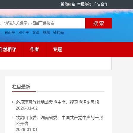
投稿邮箱
举报邮箱
广告合作
搜：
右而左
邓小平
文革
林彪
钱伟品
自然相守
作者
专题
栏目最新
必须理直气壮地热爱毛主席、捍卫毛泽东思想
2026-01-02
致韶山市委、湖南省委、中国共产党中央的一封
公开信
2026-01-01