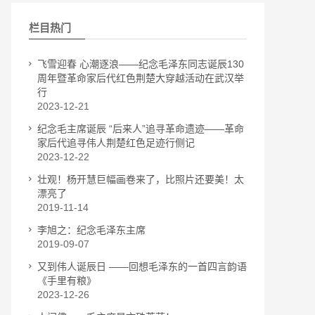
栏目热门
飞雪迎春 心潮逐浪——纪念毛泽东同志诞辰130
周年暨革命家后代红色荆楚大穿越活动在武汉举
行
2023-12-21
纪念毛主席诞辰 “后来人”追寻革命遗迹——革命
家后代追寻伟人荆楚红色足迹行侧记
2023-12-22
壮观！杨开慧巨幅画卷来了，比照片还要美！太
漂亮了
2019-11-14
李旭之：纪念毛泽东主席
2019-09-07
又到伟人诞辰日 ——回想毛泽东的一首四言韵语
《手里有粮》
2023-12-26