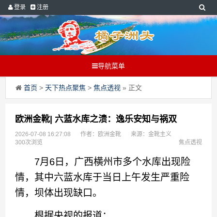
登录
注册
导航菜单
首页
>
天下热点聚焦
>
焦点透视
» 正文
欧洲金靴| 六蓝水库之溃：逸乐安知与祸双
2026-07-08 16:27:08
作者：欧洲金靴
来源：金靴主义
300次浏览
焦点透视
7月6日，广西横州市多个水库出现险
情，其中六蓝水库于当日上午发生严重险
情，坝体出现缺口。
根据央视的报道：