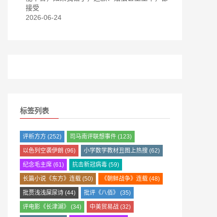
接受
2026-06-24
标签列表
评析方方
(252)
司马南评联想事件
(123)
以色列空袭伊朗
(96)
小学数学教材丑图上热搜
(62)
纪念毛主席
(61)
抗击新冠病毒
(59)
长篇小说《东方》连载
(50)
《朝鲜战争》连载
(48)
批贾浅浅屎尿诗
(44)
批评《八佰》
(35)
评电影《长津湖》
(34)
中美贸易战
(32)