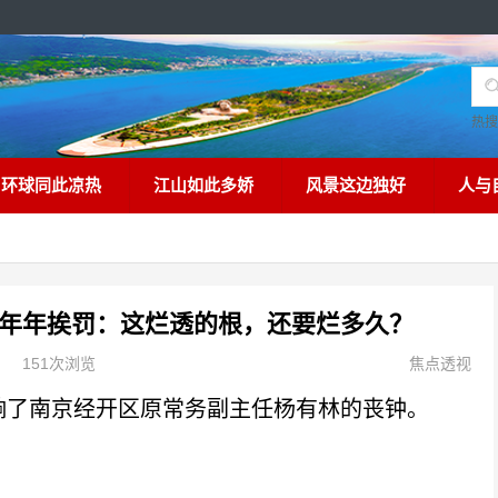
热
环球同此凉热
江山如此多娇
风景这边独好
人与
行年年挨罚：这烂透的根，还要烂多久？
151次浏览
焦点透视
了南京经开区原常务副主任杨有林的丧钟。