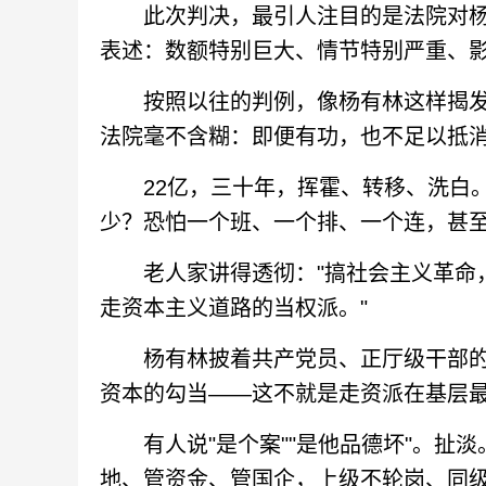
此次判决，最引人注目的是法院对杨有
表述：数额特别巨大、情节特别严重、
按照以往的判例，像杨有林这样揭发他
法院毫不含糊：即便有功，也不足以抵
22亿，三十年，挥霍、转移、洗白。
少？恐怕一个班、一个排、一个连，甚
老人家讲得透彻："搞社会主义革命，
走资本主义道路的当权派。"
杨有林披着共产党员、正厅级干部的
资本的勾当——这不就是走资派在基层
有人说"是个案""是他品德坏"。扯淡
地、管资金、管国企，上级不轮岗、同