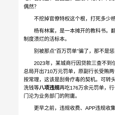
偶然？
不挖掉官僚特权这个根，打死多少杨
杨有林案，是一本摊开的教科书。翻到
制度溃烂的活标本。
别被那点"百万罚单"骗了，那不是惩
2023年，某城商行因贷款三查不到
总局开出710万元罚单，原副行长受贿
按常理，这该是刮骨疗毒的契机。可转头
洗钱等
八项违规
再吃176万余元罚单，
门沦为业务部门的附庸。
更早之前，违规收费、APP违规收集