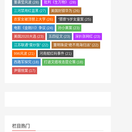
董袭莹风波
(28)
批判《生万物》
(28)
三河禁用红蓝黑
(27)
美国封锁华为
(26)
农家女被顶替上大学
(26)
“猥亵”9岁女童案
(25)
电影《金刚川》争议
(24)
孙小果案
(23)
美国2020大选
(23)
五四征文
(23)
深扒张网红
(23)
江苏联通“蛋炒饭”
(22)
董明珠说“绝不用海归派”
(22)
996风波
(21)
河南赋红码事件
(21)
西路军探究
(18)
打退文痞攻击昆仑策
(18)
尹锡悦案
(17)
栏目热门