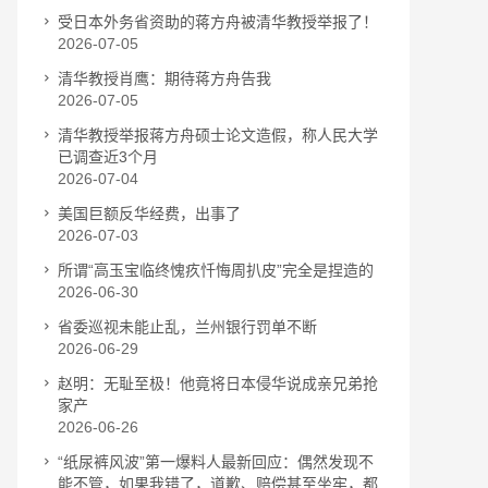
受日本外务省资助的蒋方舟被清华教授举报了！
2026-07-05
清华教授肖鹰：期待蒋方舟告我
2026-07-05
清华教授举报蒋方舟硕士论文造假，称人民大学
已调查近3个月
2026-07-04
美国巨额反华经费，出事了
2026-07-03
所谓“高玉宝临终愧疚忏悔周扒皮”完全是捏造的
2026-06-30
省委巡视未能止乱，兰州银行罚单不断
2026-06-29
赵明：无耻至极！他竟将日本侵华说成亲兄弟抢
家产
2026-06-26
“纸尿裤风波”第一爆料人最新回应：偶然发现不
能不管，如果我错了，道歉、赔偿甚至坐牢，都