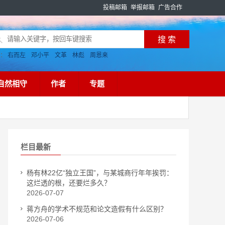
投稿邮箱
举报邮箱
广告合作
搜：
右而左
邓小平
文革
林彪
周恩来
自然相守
作者
专题
栏目最新
杨有林22亿“独立王国”，与某城商行年年挨罚：
这烂透的根，还要烂多久？
2026-07-07
蒋方舟的学术不规范和论文造假有什么区别？
2026-07-06