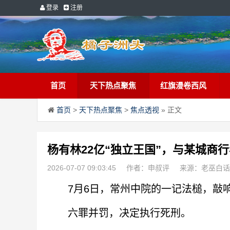
登录
注册
首页
天下热点聚焦
红旗漫卷西风
首页
>
天下热点聚焦
>
焦点透视
» 正文
杨有林22亿“独立王国”，与某城商
2026-07-07 09:03:45
作者：申叔评
来源：老巫白话
7月6日，常州中院的一记法槌，敲响
六罪并罚，决定执行死刑。