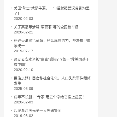
美国“院士”就是牛逼，一句话就把武汉带到沟里
了！
2020-02-03
关于高福等涉嫌“渎职罪”等的全民检举函
2020-02-21
粉碎香港颜色革命，严惩暴恐势力，坚决捍卫国
家统一
2019-07-17
通辽公安难道被“病毒”感染？?急于“救美国甚于
救中国”
2020-02-10
民族之殇！器官移植合法化，人口失踪事件频频
发生
2025-06-09
病毒不长腿，“专家”用五个字给它插上翅膀！
2020-02-03
起底浙江庆元第一大黑恶集团
2019-08-02