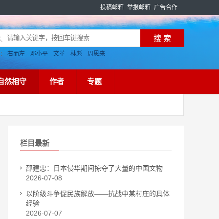
投稿邮箱
举报邮箱
广告合作
搜：
右而左
邓小平
文革
林彪
周恩来
自然相守
作者
专题
栏目最新
邵建忠：日本侵华期间掠夺了大量的中国文物
2026-07-08
以阶级斗争促民族解放——抗战中某村庄的具体
经验
2026-07-07