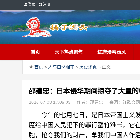
登录
注册
首页
天下热点聚焦
红旗漫卷西风
首页
>
人与自然相守
>
历史求真
» 正文
邵建忠：日本侵华期间掠夺了大量的
2026-07-08 17:05:03
作者：邵建忠
来源：红歌会网
今年的七月七日，是日本帝国主义发动
魔给中国人民犯下的罪行罄竹难书，它
胞，抢夺我们的财产，拿我们中国人作