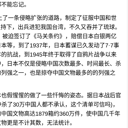
都不能忘记。
上了一条侵略扩张的道路，制定了征服中国和世
的支持下，出兵进犯我国台湾，不久又吞并了琉球。
败，被迫签订了《马关条约》，赔偿日本白银两亿
等，到了1937年，日本蓄谋已久发动了7·7事
的抗战，到1945年终于取得了自鸦片战争以来
中，日本不仅是侵略中国次数最多、时间最长、杀
的列强之一，也是掠夺中国文物最多的的列强之
也假惺惺的做了一些忏悔的姿态。据日本战后官
中杀了30万中国人都不承认，这个清单可信吗)，
国文物高达1879箱约360万件，使中国几千年
文物更是不计其数，无法统计。