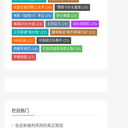
农家女被顶替上大学
(26)
“猥亵”9岁女童案
(25)
电影《金刚川》争议
(24)
孙小果案
(23)
美国2020大选
(23)
五四征文
(23)
深扒张网红
(23)
江苏联通“蛋炒饭”
(22)
董明珠说“绝不用海归派”
(22)
996风波
(21)
河南赋红码事件
(21)
西路军探究
(18)
打退文痞攻击昆仑策
(18)
尹锡悦案
(17)
栏目热门
张志新被判死刑的真正原因