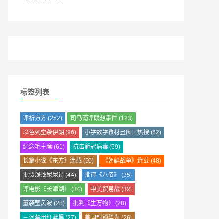
标签列表
评析方方
(252)
司马南评联想事件
(123)
以色列空袭伊朗
(96)
小学数学教材丑图上热搜
(62)
纪念毛主席
(61)
抗击新冠病毒
(59)
长篇小说《东方》连载
(50)
《朝鲜战争》连载
(48)
批贾浅浅屎尿诗
(44)
批评《八佰》
(35)
评电影《长津湖》
(34)
中美贸易战
(32)
董袭莹风波
(28)
批判《生万物》
(28)
三河禁用红蓝黑
(27)
美国封锁华为
(26)