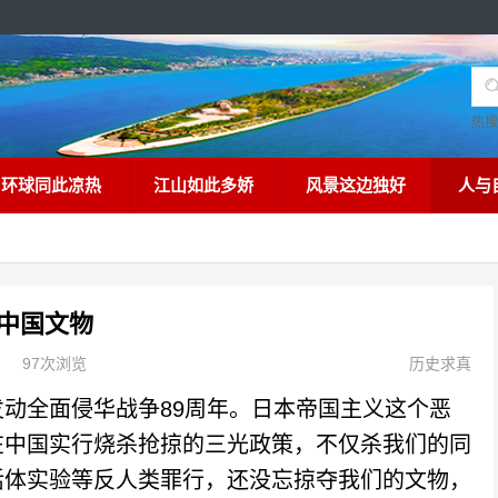
热
环球同此凉热
江山如此多娇
风景这边独好
人与
中国文物
97次浏览
历史求真
全面侵华战争89周年。日本帝国主义这个恶
在中国实行烧杀抢掠的三光政策，不仅杀我们的同
活体实验等反人类罪行，还没忘掠夺我们的文物，