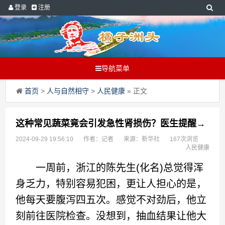
登录
注册
导航菜单
首页
>
人与自然相守
>
人民健康
» 正文
这种常见蔬菜竟会引发急性肾损伤？医生提醒→
2024-09-29 19:56:10
作者：记者
来源：新华社
167次浏览
人民健康
一周前，浙江的陈先生(化名)总觉得浑
身乏力，特别容易犯困，更让人担心的是，
他每天要腹泻四五次。感觉不对劲后，他立
刻前往医院检查。没想到，抽血结果让他大