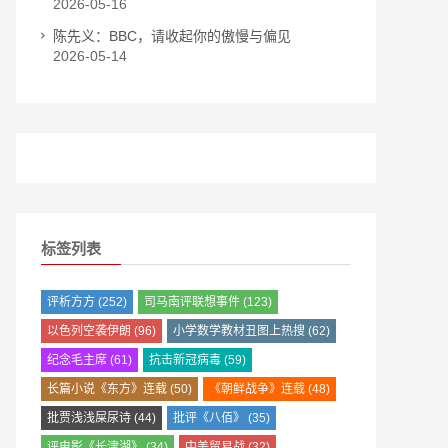
2026-05-16
陈先义：BBC，请收起你的傲慢与偏见
2026-05-14
标签列表
评析方方
(252)
司马南评联想事件
(123)
以色列空袭伊朗
(96)
小学数学教材丑图上热搜
(62)
纪念毛主席
(61)
抗击新冠病毒
(59)
长篇小说《东方》连载
(50)
《朝鲜战争》连载
(48)
批贾浅浅屎尿诗
(44)
批评《八佰》
(35)
评电影《长津湖》
(34)
中美贸易战
(32)