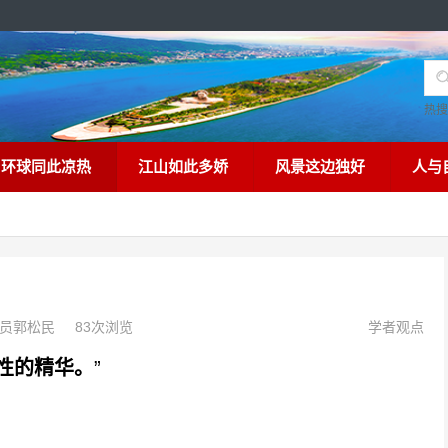
热
环球同此凉热
江山如此多娇
风景这边独好
人与
员郭松民
83次浏览
学者观点
性的精华。
”