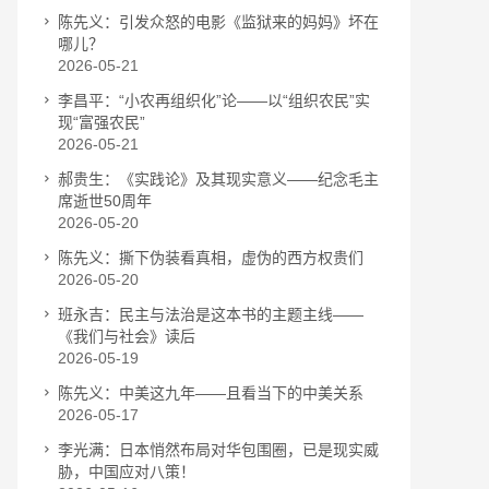
陈先义：引发众怒的电影《监狱来的妈妈》坏在
哪儿？
2026-05-21
李昌平：“小农再组织化”论——以“组织农民”实
现“富强农民”
2026-05-21
郝贵生：《实践论》及其现实意义——纪念毛主
席逝世50周年
2026-05-20
陈先义：撕下伪装看真相，虚伪的西方权贵们
2026-05-20
班永吉：民主与法治是这本书的主题主线——
《我们与社会》读后
2026-05-19
陈先义：中美这九年——且看当下的中美关系
2026-05-17
李光满：日本悄然布局对华包围圈，已是现实威
胁，中国应对八策！