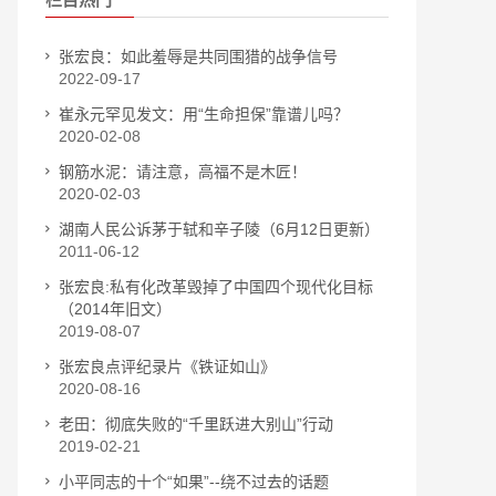
张宏良：如此羞辱是共同围猎的战争信号
2022-09-17
崔永元罕见发文：用“生命担保”靠谱儿吗？
2020-02-08
钢筋水泥：请注意，高福不是木匠！
2020-02-03
湖南人民公诉茅于轼和辛子陵（6月12日更新）
2011-06-12
张宏良:私有化改革毁掉了中国四个现代化目标
（2014年旧文）
2019-08-07
张宏良点评纪录片《铁证如山》
2020-08-16
老田：彻底失败的“千里跃进大别山”行动
2019-02-21
小平同志的十个“如果”--绕不过去的话题