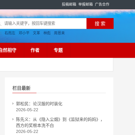
投稿邮箱
举报邮箱
广告合作
搜：
右而左
邓小平
文革
林彪
周恩来
自然相守
作者
专题
栏目最新
郭松民：论汉服的时装化
2026-05-22
陈先义：从《隐入尘烟》到《监狱来的妈妈》，
西方的奖根本洗不白
2026-05-22