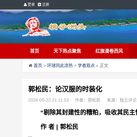
登录
注册
首页
天下热点聚焦
红旗漫卷西风
首页
>
环球同此凉热
>
学者观点
» 正文
郭松民：论汉服的时装化
2026-05-22 21:11:53
作者：郭松民
来源：独立评论
“剔除其封建性的糟粕，吸收其民主
作 者 | 郭松民