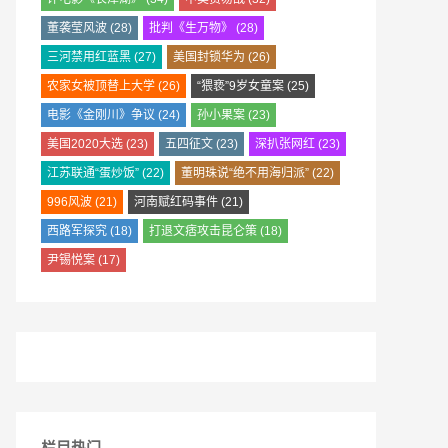
董袭莹风波
(28)
批判《生万物》
(28)
三河禁用红蓝黑
(27)
美国封锁华为
(26)
农家女被顶替上大学
(26)
“猥亵”9岁女童案
(25)
电影《金刚川》争议
(24)
孙小果案
(23)
美国2020大选
(23)
五四征文
(23)
深扒张网红
(23)
江苏联通“蛋炒饭”
(22)
董明珠说“绝不用海归派”
(22)
996风波
(21)
河南赋红码事件
(21)
西路军探究
(18)
打退文痞攻击昆仑策
(18)
尹锡悦案
(17)
栏目热门