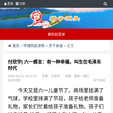
登录
注册
导航菜单
首页
>
环球同此凉热
>
天下杂谈
» 正文
付欣宇| 六一感言：有一种幸福，叫生在毛泽东
时代
2026-06-01 19:12:24
作者：付欣宇
来源：窗前一盏灯
96次浏览
天下杂谈
今天又是六一儿童节了。商场里挂满了
气球，学校里排满了节目，孩子给老师准备
礼物，家长们忙着给孩子准备礼物。孩子们