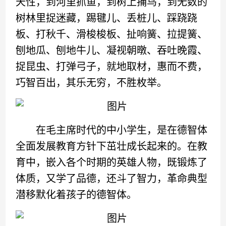
天性，到河里抓鱼，到树上捕鸟，到无数的
树林里捉迷藏，踢毽儿、丢桩儿、踩跷跷
板、打秋千、滑梭梭板、扯响簧、拉提簧、
刨地瓜、刨地牛儿、凝视朝暾、吞吐晚霞、
捉昆虫、打弹弓子，就地取材，惠而不费，
巧智百出，其乐无穷，不胜枚举。
在毛主席时代的中小学生，是在德智体
全面发展教育方针下茁壮成长起来的。在教
育中，嵌入各个时期的英雄人物，既锻炼了
体质，又学了品德，还斗了智力，革命典型
潜移默化着孩子的德智体。