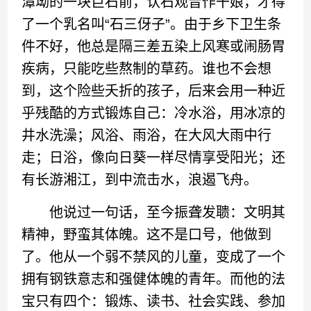
潭坳的一块巨石前，认石观音作干娘，才得
了一个乳名叫“石三伢子”。由于乡下卫生条
件不好，他总是隔三差五染上风寒或闹肠胃
疾病，只能吃些熬制的草药。谁也不会想
到，这个险些夭折的孩子，后来会用一种近
乎残酷的方式锻炼自己：冷水浴，用冰凉的
井水洗澡；风浴、雨浴，在大风大雨中行
走；日浴，像向日葵一样尽情享受阳光；还
有长游湘江，到中流击水，浪遏飞舟。
他说过一句话，至今振聋发聩：文明其
精神，野蛮其体魄。这不是口号，他做到
了。他从一个弱不禁风的儿童，变成了一个
拥有钢铁意志和强健体魄的青年。而他的法
宝只有四个：锻炼、读书、社会实践、参加