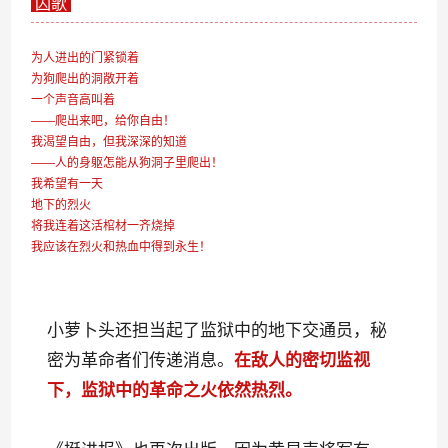
囚歌
为人进出的门紧锁着
为狗爬出的洞敞开着
一个声音高叫着
——爬出来吧，给你自由！
我渴望自由，但我深深的知道
——人的身躯怎能从狗洞子里爬出！
我希望有一天
地下的烈火
将我连着这活棺材一齐烧掉
我应该在烈火和热血中得到永生！
小萝卜头还担当起了监狱中的地下交通员，秘
密为革命者们传递消息。
在敌人的密切监视
下，监狱中的革命之火依然热烈。