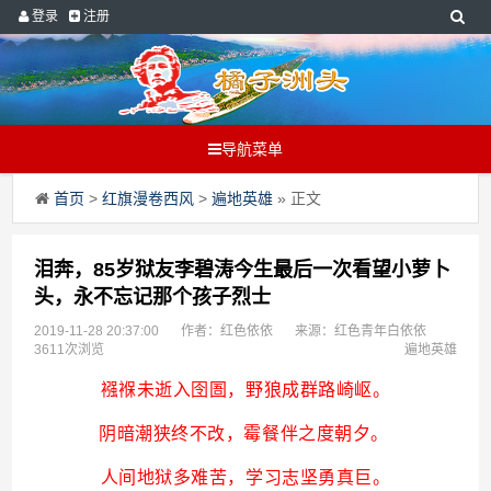
登录
注册
导航菜单
首页
>
红旗漫卷西风
>
遍地英雄
» 正文
泪奔，85岁狱友李碧涛今生最后一次看望小萝卜
头，永不忘记那个孩子烈士
2019-11-28 20:37:00
作者：红色依依
来源：红色青年白依依
3611次浏览
遍地英雄
襁褓未逝入囹圄，野狼成群路崎岖。
阴暗潮狭终不改，霉餐伴之度朝夕。
人间地狱多难苦，学习志坚勇真巨。