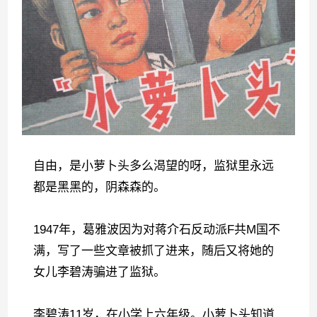
自由，是小萝卜头多么渴望的呀，监狱里永远
都是黑黑的，阴森森的。
1947年，葛雅波因为对蒋介石反动派F共M国不
满，写了一些文章被抓了进来，随后又将她的
女儿李碧涛骗进了监狱。
李碧涛11岁，在小学上六年级。小萝卜头知道