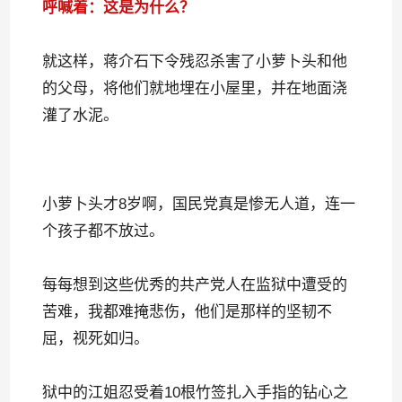
呼喊着：这是为什么？
就这样，蒋介石下令残忍杀害了小萝卜头和他
的父母，将他们就地埋在小屋里，并在地面浇
灌了水泥。
小萝卜头才8岁啊，国民党真是惨无人道，连一
个孩子都不放过。
每每想到这些优秀的共产党人在监狱中遭受的
苦难，我都难掩悲伤，他们是那样的坚韧不
屈，视死如归。
狱中的江姐忍受着10根竹签扎入手指的钻心之