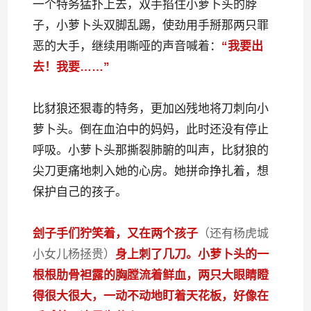
一个特务猛扑上去，双手掐住小萝卜头的脖
子，小萝卜头双脚乱踢，使劲用手掰那两只罪
恶的大手，继续用嘶哑的声音喊着：
“我要出
去！我要……”
比豺狼还狠毒的特务，更加凶残地将刀刺向小
萝卜头。倒在血泊中的妈妈，此时还没有停止
呼吸。小萝卜头那撕裂肺腑的叫声，比豺狼的
尖刀更痛地刺入她的心房。她拼命挣扎着，想
保护自己的孩子。
刽子手们狞笑着，又在两个孩子
（还有杨虎城
小女儿杨拯贵）
身上刺了几刀。小萝卜头的一
根根肋骨袒露的胸膛流着鲜血，两只大眼睛瞪
得很大很大，一动不动地盯着天花板，好像在