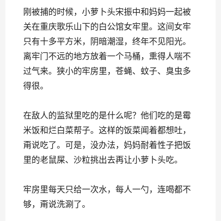
刚被捕的时候，小萝卜头宋振中和妈妈一起被
关在重庆歌乐山下的白公馆女牢里。这间女牢
只有十多平方米，阴暗潮湿，终年不见阳光。
离牢门不远的地方放着一个马桶，熏得人喘不
过气来。狭小的牢房里，苍蝇、蚊子、臭虫多
得很。
在敌人的监狱里吃的是什么呢？他们吃的是霉
米饭和烂白菜帮子。这样的饭菜闻着都想吐，
甭说吃了。可是，没办法，妈妈耐着性子把饭
里的老鼠屎、沙粒挑出去再让小萝卜头吃。
牢房里每天只给一次水，每人一勺，连喝都不
够，甭说洗涮了。