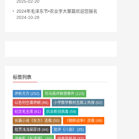
2025-02-20
2024年毛泽东节•农业学大寨篇欢迎您报名
2024-10-28
标签列表
评析方方
(252)
司马南评联想事件
(123)
以色列空袭伊朗
(96)
小学数学教材丑图上热搜
(62)
纪念毛主席
(61)
抗击新冠病毒
(59)
长篇小说《东方》连载
(50)
《朝鲜战争》连载
(48)
批贾浅浅屎尿诗
(44)
批评《八佰》
(35)
评电影《长津湖》
(34)
中美贸易战
(32)