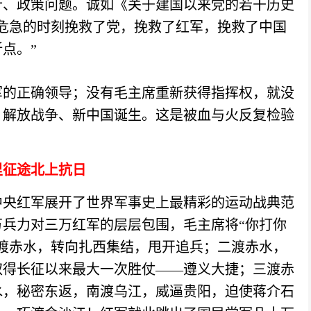
针、政策问题。诚如《关于建国以来党的若干历史
其危急的时刻挽救了党，挽救了红军，挽救了中国
点。”
军的正确领导；没有毛主席重新获得指挥权，就没
、解放战争、新中国诞生。这是被血与火反复检验
里征途北上抗日
中央红军展开了世界军事史上最精彩的运动战典范
兵力对三万红军的层层包围，毛主席将“你打你
渡赤水，转向扎西集结，甩开追兵；二渡赤水，
取得长征以来最大一次胜仗
——遵义大捷；三渡赤
水，秘密东返，南渡乌江，威逼贵阳，迫使蒋介石