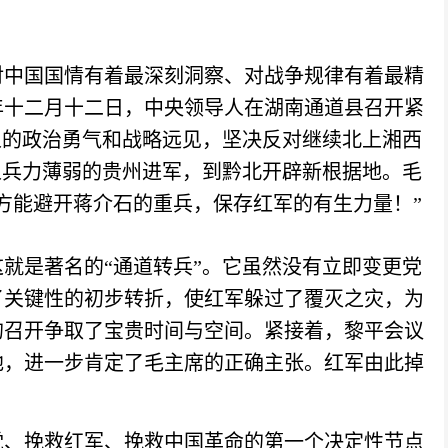
对中国国情有着最深刻洞察、对战争规律有着最精
年十二月十二日，中央领导人在湖南通道县召开紧
人的政治勇气和战略远见，坚决反对继续北上湘西
人兵力薄弱的贵州进军，到黔北开辟新根据地。毛
方能避开蒋介石的重兵，保存红军的有生力量！”
就是著名的“通道转兵”。
它虽然没有立即变更党
了关键性的初步转折，使红军躲过了覆灭之灾，为
的召开争取了宝贵时间与空间。紧接着，黎平会议
地，进一步肯定了毛主席的正确主张。红军由此掉
党、挽救红军、挽救中国革命的第一个决定性节点