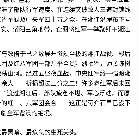
的
“搬家”色彩——印钞机、兵工厂机床、甚至笨重
迟滞了部队行军速度。在连续突破敌人三道封锁线
三省军阀及中央军四十万之众，在湘江沿岸布下号
兴安、灌阳三角地带，企图将红军一举聚歼于湘江
军与数倍于己之敌展开惨烈至极的湘江战役。殿后
八团及红八军团一部几乎全员壮烈牺牲，师长陈树
激荡山河。
经过五昼夜血战，中央红军终于强渡湘
万余人
——折损超过三分之二！许多老红军后来回
。”渡过湘江后，部队疲惫不堪、军心浮动，而原
导的红二、六军团会合——这正是蒋介石早已设下
面临全军覆没的绝境。
来最黑暗、最危急的生死关头。