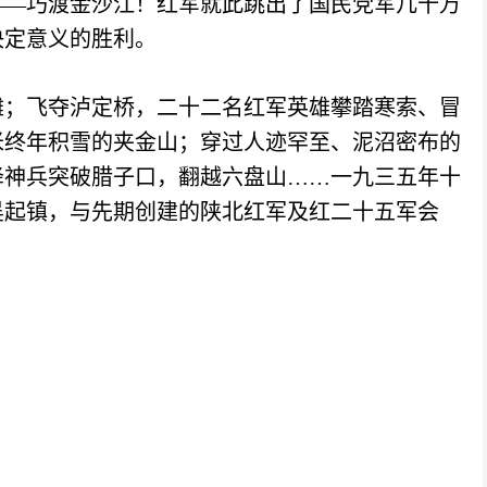
——巧渡金沙江！
红军就此跳出了国民党军几十万
决定意义的胜利。
滩；飞夺泸定桥，二十二名红军英雄攀踏寒索、冒
米终年积雪的夹金山；穿过人迹罕至、泥沼密布的
降神兵突破腊子口，翻越六盘山……
一九三五年十
吴起镇，与先期创建的陕北红军及红二十五军会