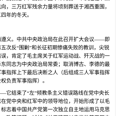
航向，三万红军残余力量将顷刻葬送于湘西重围，
三四年的冬天。
镇遵义。中共中央政治局在此召开扩大会议
——即
五次反“围剿”和长征初期惨痛失败的教训，尖锐
错误，肯定了毛主席关于红军运动战、歼灭战的一
泽东同志为中央政治局常委；取消博古、李德的最
军事指挥上下最后决断之人（后组成三人军事指挥
全权负责军事指挥）。
——它结束了“左”倾教条主义错误路线在党中央长
席在党中央和红军中的领导地位，
开始形成了以毛
，标志着中国共产党第一次独立自主地运用马克思