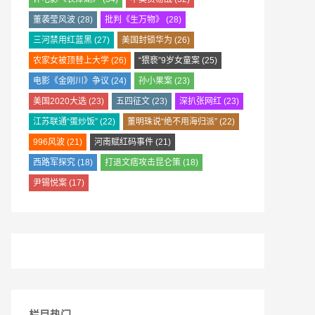
董袭莹风波
(28)
批判《生万物》
(28)
三河禁用红蓝黑
(27)
美国封锁华为
(26)
农家女被顶替上大学
(26)
“猥亵”9岁女童案
(25)
电影《金刚川》争议
(24)
孙小果案
(23)
美国2020大选
(23)
五四征文
(23)
深扒张网红
(23)
江苏联通“蛋炒饭”
(22)
董明珠说“绝不用海归派”
(22)
996风波
(21)
河南赋红码事件
(21)
西路军探究
(18)
打退文痞攻击昆仑策
(18)
尹锡悦案
(17)
栏目热门