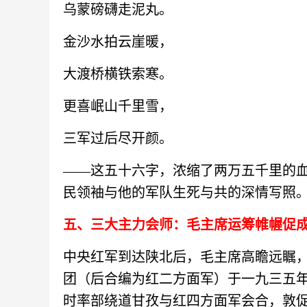
乌蒙磅礴走泥丸。
金沙水拍云崖暖，
大渡桥横铁索寒。
更喜岷山千里雪，
三军过后尽开颜。
——这五十六字，浓缩了两万五千里的
民领袖与他的军队生死与共的深情写照
五、三大主力会师：毛主席运筹帷幄促
中央红军到达陕北后，
毛主席高瞻远瞩
团（后合编为红二方面军）于一九三五
时率部绕道甘孜与红四方面军会合，敦