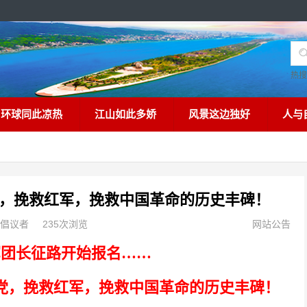
热
环球同此凉热
江山如此多娇
风景这边独好
人与
党，挽救红军，挽救中国革命的历史丰碑！
倡议者
235次浏览
网站公告
军团长征路开始报名……
救党，挽救红军，挽救中国革命的历史丰碑！