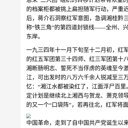
恩来“三人团”组织的转移计划带有浓重
的档案柜都被挑上扁担随军行动，严重
后，蒋介石洞察红军意图，急调湘桂黔
称“铁三角”的第四道封锁线——全州、
东岸。
一九三四年十一月下旬至十二月初，红
的红五军团第三十四师、红三军团第十
湘断肠明志、誓死不当俘虏的英魂至今
江，可出发时的八万六千余人锐减至三
忆：“湘江水都被染红了，江面浮尸百里
定计划是继续北上湘西与贺龙、萧克领
的又一个“口袋阵”，若再往北，红军将
中国革命，走到了自中国共产党诞生以