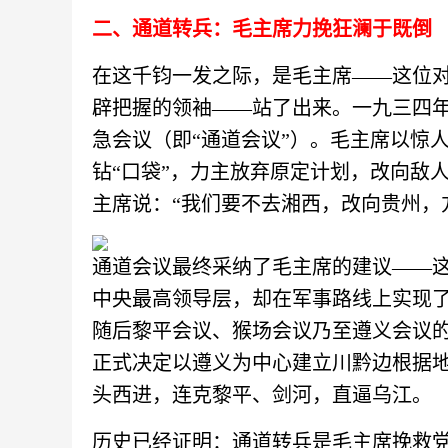
二、通道转兵：毛主席力挽狂澜于既倒
在这千钧一发之际，是毛主席
——这位
辟把握的领袖——站了出来。一九三四
急会议（即“通道会议”）。
毛主席以惊
钻
“口袋”，力主放弃原定计划，改向敌
主席说：“我们要不去湘西，改向贵州，
通道会议最终采纳了毛主席的建议
——这
中央最高领导层，却在军事路线上实现
随后黎平会议、猴场会议乃至遵义会议
正式决定以遵义为中心建立川黔边根据
头西进，连克黎平、剑河，直逼乌江。
历史已经证明：通道转兵是毛主席挽救