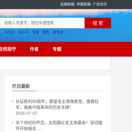
投稿邮箱
举报邮箱
广告合作
搜：
右而左
邓小平
文革
林彪
周恩来
自然相守
作者
专题
栏目最新
长征胜利90周年，那是毛主席挽救党，挽救红
军，挽救中国革命的历史丰碑！
2026-07-07
半个世纪的怀念，太阳最红毛主席最亲！深切缅
怀开始报名……