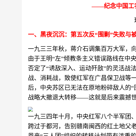
——纪念中国工
一、黑夜沉沉：第五次反
“围剿”失败与
一九三三年秋，蒋介石调集百万大军，
由于王明“左”倾教条主义错误路线在中
否定了“诱敌深入、运动歼敌”的灵活战法
战、消耗战，致使红军在广昌保卫战等
后，中央苏区已无法在原地粉碎敌人的“
战略大撤退大转移
——这就是后来震撼
一九三四年十月，中央红军八个半军团
跨过于都河，告别赣南闽西的红土地父