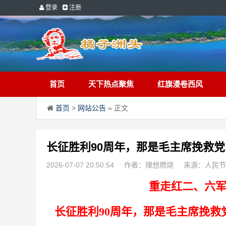
登录
注册
首页
天下热点聚焦
红旗漫卷西风
首页
>
网站公告
» 正文
长征胜利90周年，那是毛主席挽救
2026-07-07 20:50:54
作者：理想燃烧
来源：人民节
重走红二、六
长征胜利90周年，那是毛主席挽