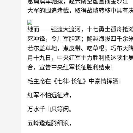
急调滇军驰援，趁云南空虚直插金沙江
大军的围追堵截，取得战略转移中具有
继而
——强渡大渡河，十七勇士孤舟抢
死冲锋，令川军胆寒；翻越海拔四千余
若尔盖草地，煮皮带、吃草根；巧布天
月十九日，中央红军主力胜利抵达陕北
合，宣告中央红军长征胜利结束！
毛主席在《七律
·长征》中豪情挥洒：
红军不怕远征难，
万水千山只等闲。
五岭逶迤腾细浪，