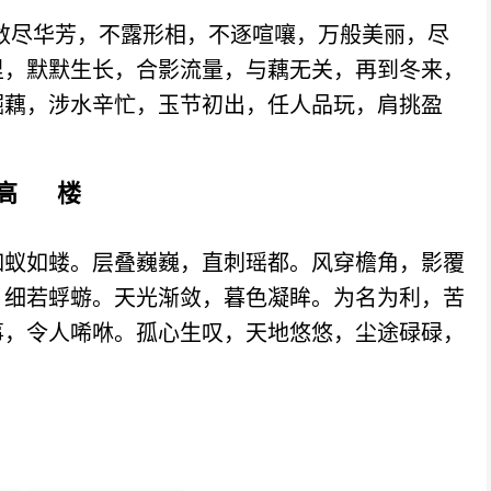
尽华芳，不露形相，不逐喧嚷，万般美丽，尽
里，默默生长，合影流量，与藕无关，再到冬来，
掘藕，涉水辛忙，玉节初出，任人品玩，肩挑盈
高 楼
蚁如蝼。层叠巍巍，直刺瑶都。风穿檐角，影覆
，细若蜉蝣。天光渐敛，暮色凝眸。为名为利，苦
事，令人唏咻。孤心生叹，天地悠悠，尘途碌碌，