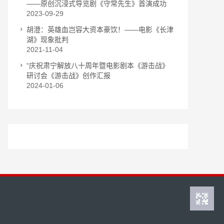
——原创沉浸式导览剧《守常先生》首演成功
2023-09-29
胡澄：英雄血岂容大资本豪饮！——电影《长津
湖》现象批判
2021-11-04
“庆祝肃宁解放八十周年暨电影剧本《游击战》
研讨会《游击战》创作汇报
2024-01-06