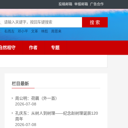
投稿邮箱
举报邮箱
广告合作
搜：
右而左
邓小平
文革
林彪
周恩来
自然相守
作者
专题
栏目最新
周公明：荷藕（外一首）
2026-07-08
孔庆东：从树人到树理——纪念赵树理诞辰120
周年
2026-07-08