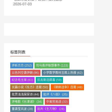
2026-07-03
标签列表
评析方方
(252)
司马南评联想事件
(123)
以色列空袭伊朗
(96)
小学数学教材丑图上热搜
(62)
纪念毛主席
(61)
抗击新冠病毒
(59)
长篇小说《东方》连载
(50)
《朝鲜战争》连载
(48)
批贾浅浅屎尿诗
(44)
批评《八佰》
(35)
评电影《长津湖》
(34)
中美贸易战
(32)
董袭莹风波
(28)
批判《生万物》
(28)