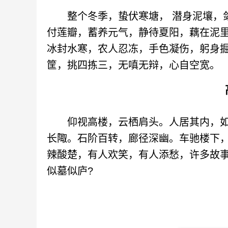
整个冬季，蛰伏寒塘， 潜身泥壤，敛
付莲瓣，蓄养元气，静待夏阳，藕在泥
冰封水寒，农人忍冻，手色凝伤，躬身
筐，挑四拣三，无嗔无辩，心自空宽。
仰视高楼，云栖肩头。人居其内，如
长陬。石阶百转，廊径深幽。车驰楼下
辣酸楚，有人欢笑，有人添愁，许多故
似墓似庐?