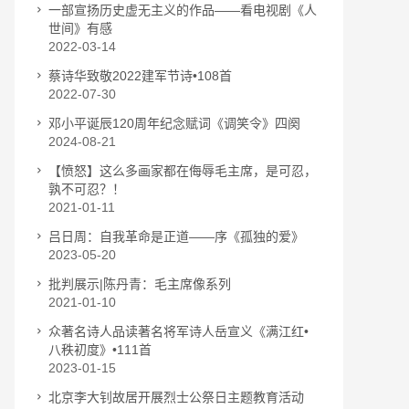
一部宣扬历史虚无主义的作品——看电视剧《人
世间》有感
2022-03-14
蔡诗华致敬2022建军节诗•108首
2022-07-30
邓小平诞辰120周年纪念赋词《调笑令》四阕
2024-08-21
【愤怒】这么多画家都在侮辱毛主席，是可忍，
孰不可忍？！
2021-01-11
吕日周：自我革命是正道——序《孤独的爱》
2023-05-20
批判展示|陈丹青：毛主席像系列
2021-01-10
众著名诗人品读著名将军诗人岳宣义《满江红•
八秩初度》•111首
2023-01-15
北京李大钊故居开展烈士公祭日主题教育活动