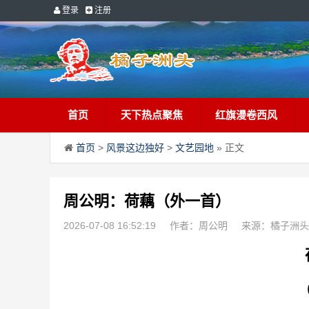
登录
注册
首页
天下热点聚焦
红旗漫卷西风
首页
>
风景这边独好
>
文艺园地
» 正文
周公明：荷藕（外一首）
2026-07-08 16:52:19
作者：周公明
来源：橘子洲头