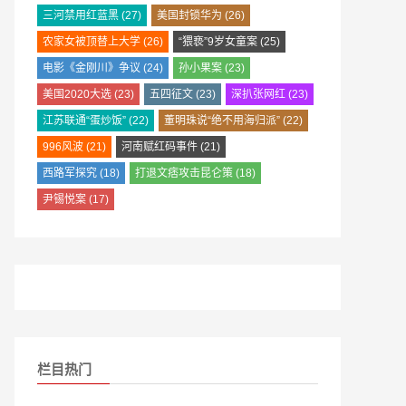
三河禁用红蓝黑
(27)
美国封锁华为
(26)
农家女被顶替上大学
(26)
“猥亵”9岁女童案
(25)
电影《金刚川》争议
(24)
孙小果案
(23)
美国2020大选
(23)
五四征文
(23)
深扒张网红
(23)
江苏联通“蛋炒饭”
(22)
董明珠说“绝不用海归派”
(22)
996风波
(21)
河南赋红码事件
(21)
西路军探究
(18)
打退文痞攻击昆仑策
(18)
尹锡悦案
(17)
栏目热门