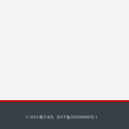
© 2024
橘子洲头
京ICP备2024069945号-1