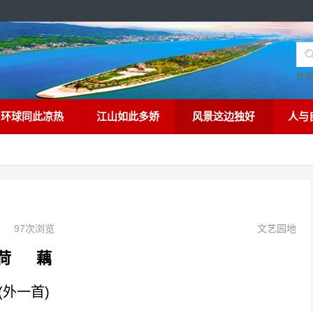
热
环球同此凉热
江山如此多娇
风景这边独好
人与
97次浏览
文艺园地
荷 藕
(外一首)