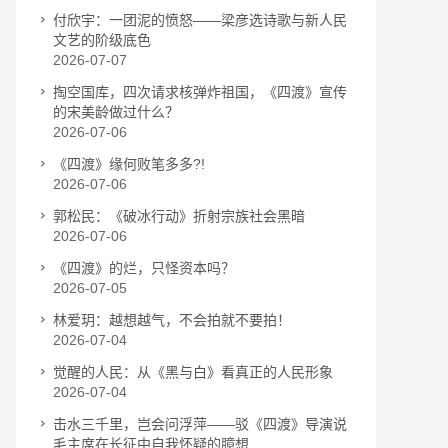
付欣宇：一团泥的愤怒——梁彦选诗歌与新人民
文艺的阶级底色
2026-07-07
掏空国库，四次请求核弹炸祖国，《四渡》宣传
的宋美龄做过什么？
2026-07-06
《四渡》缘何败笔多多?!
2026-07-06
郭松民：《破冰行动》折射宗族社会黑暗
2026-07-06
《四渡》的烂，只怪资本吗？
2026-07-05
林爱玥：越想越气，不会拍就不要拍！
2026-07-04
觉醒的人民：从《黑与白》看真正的人民形象
2026-07-04
击水三千里，岂会问浮萍——驳《四渡》导演说
毛主席在长征中自我怀疑的臆想