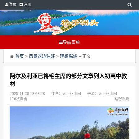
登录
注册
导航菜单
首页
>
风景这边独好
>
理想燃烧
» 正文
阿尔及利亚已将毛主席的部分文章列入初高中教
材
2025-11-28 18:08:28
作者：天下韶山网
来源：天下韶山网
116次浏览
理想燃烧