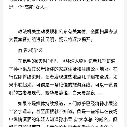
是一个“高能”女人。
　　政法机关主动发现和公布有关案情，全国扫黑办派
大要案督办组进驻昆明，疑云将逐步揭开。
　　|作者:杨学义
　　在昆明的8天时间里，《环球人物》记者几乎访遍
了孙小果及其父母所涉的家庭住址和注册公司地址。在
行程即将结束时，记者发现这些地点几乎遍布全城，如
果串联起来，可谓是一条绝佳的旅游路线，可以一览昆
明的古老与现代、繁华与静谧、白天与黑夜……
　　如果不是媒体持续报道，人们似乎已经将孙小果这
个名字遗忘，甚至压根就不知道。倒是一些常年在夜场
中纵情潇洒的年轻人知道孙小果或“大李总”的威名，但