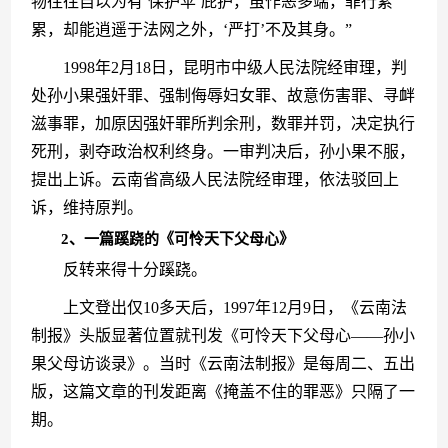
物往往自以为有‘保护伞’庇护，虽作恶多端，罪行累
累，却能逍遥于法网之外，‘严打’不及其身。”
　　1998年2月18日，昆明市中级人民法院经审理，判
处孙小果强奸罪、强制侮辱妇女罪、故意伤害罪、寻衅
滋事罪，加原因强奸罪所判余刑，数罪并罚，决定执行
死刑，剥夺政治权利终身。一审判决后，孙小果不服，
提出上诉。云南省高级人民法院经审理，依法驳回上
诉，维持原判。
2、一篇蹊跷的《可怜天下父母心》
　　反转来得十分蹊跷。
　　上文登出仅10多天后，1997年12月9日，《云南法
制报》头版显著位置就刊发《可怜天下父母心——孙小
果父母访谈录》。当时《云南法制报》是每周二、五出
版，这篇文章的刊发距离《掩盖不住的罪恶》只隔了一
期。