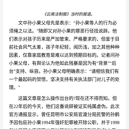
《云南法制报》当时的报道。
　　文中孙小果父母先是表示：“孙小果等人的行为必
须绳之以法。”随即又对孙小果的罪恶行径找说辞。他
们表示对孩子历来是严加管束、严格要求的，但鉴于目
前社会风气太差，孩子年纪轻，阅历浅，加之其他种种
因素，仅靠家庭教育是难以达到预期目标的。记者问孙
小果父母，有舆论认为他如此残暴是因为有“背景”“后
台”支持、纵容。孙小果父母明确表示：“请相信我们有
一个最起码的觉悟，坚决支持有关执法部门对儿子的处
理。”
　　这篇文章是怎么操作出台的?现在还不得而知。但
在22年后的今天，他们这番说辞被证实纯属虚伪。此次
官方通报显示，曾任昆明市公安局官渡分局民警的孙鹤
予因包庇孙小果1994年强奸犯罪被开除公职，并于1998