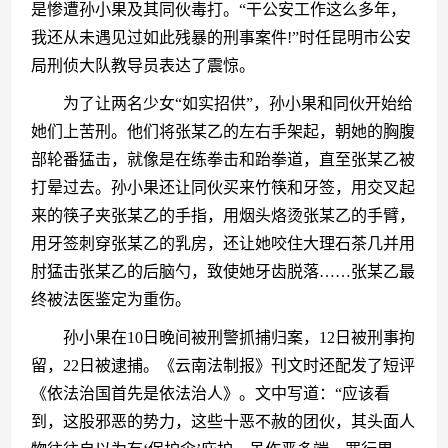
是惨遭孙小果及其同伙毒打。“干公安工作这么多年，
我还从未遇见过如此残暴的刑事案件!”时任昆明市公安
局刑侦大队教导员表达了震惊。
　　为了让两名少女“如实招供”，孙小果和同伙开始给
她们上苦刑。他们将张某乙的左右手架起，朝她的胸腹
部轮番猛击，就像是在练拳击和跆拳道，直至张某乙被
打晕过去。孙小果还让同伙买来竹筷和牙签，用交叉起
来的筷子夹张某乙的手指，用烟头烙烫张某乙的手臂，
用牙签刺穿张某乙的乳房，还让她咬住大理石茶几并用
肘猛击张某乙的后脑勺，致使她牙齿脱落……张某乙最
终被法医鉴定为重伤。
　　孙小果在10日晚间被刑警抓捕归案，12日被刑事拘
留，22日被逮捕。《云南法制报》刊文时还配发了短评
《依法治国首先是依法治人》。文中写道：“应该看
到，这股邪恶的势力，这些十恶不赦的团伙，其头面人