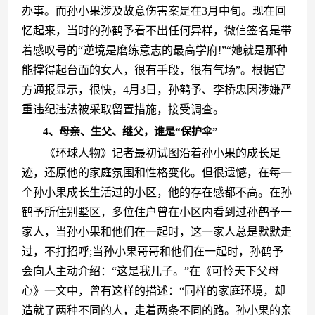
办事。而孙小果涉及故意伤害案是在3月中旬。现在回
忆起来，当时的孙鹤予看不出任何异样，微信签名是带
着感叹号的“逆境是磨练意志的最高学府!”“她就是那种
能撑得起台面的女人，很有手段，很有气场”。根据官
方通报显示，很快，4月3日，孙鹤予、李桥忠因涉嫌严
重违纪违法被采取留置措施，接受调查。
4、母亲、生父、继父，谁是“保护伞”
　　《环球人物》记者最初试图沿着孙小果的成长足
迹，还原他的家庭氛围和性格变化。但很遗憾，在每一
个孙小果成长生活过的小区，他的存在感都不高。在孙
鹤予所住别墅区，多位住户曾在小区内看到过孙鹤予一
家人，当孙小果和他们在一起时，这一家人总是默默走
过，不打招呼;当孙小果哥哥和他们在一起时，孙鹤予
会向人主动介绍：“这是我儿子。”在《可怜天下父母
心》一文中，曾有这样的描述：“同样的家庭环境，却
造就了两种不同的人，走着两条不同的路。孙小果的亲