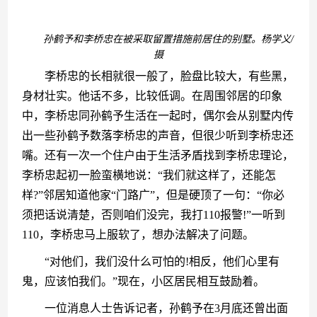
孙鹤予和李桥忠在被采取留置措施前居住的别墅。杨学义/
摄
　　李桥忠的长相就很一般了，脸盘比较大，有些黑，
身材壮实。他话不多，比较低调。在周围邻居的印象
中，李桥忠同孙鹤予生活在一起时，偶尔会从别墅内传
出一些孙鹤予数落李桥忠的声音，但很少听到李桥忠还
嘴。还有一次一个住户由于生活矛盾找到李桥忠理论，
李桥忠起初一脸蛮横地说：“我们就这样了，还能怎
样?”邻居知道他家“门路广”，但是硬顶了一句：“你必
须把话说清楚，否则咱们没完，我打110报警!”一听到
110，李桥忠马上服软了，想办法解决了问题。
　　“对他们，我们没什么可怕的!相反，他们心里有
鬼，应该怕我们。”现在，小区居民相互鼓励着。
　　一位消息人士告诉记者，孙鹤予在3月底还曾出面