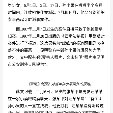
岁少女，6月1日、5日、17日，孙小果在短短半个多月
时间内，连续密集作案3起。7月和10月，他又分别组织
参与两起寻衅滋事案件。
　　而1997年11月7日发生的案件直接导致了他被缉拿
归案。1997年11月28日出版的《云南法制报》用整版对
案件进行了报道，这篇署名为“蚁蜂”的报道题目是《掩
盖不住的罪恶——昆明警方摧毁孙小果流氓恶势力团
伙》，文中配有4张受害人照片，文末标明“照片由昆明
市公安刑侦支队提供”。
《云南法制报》对当年孙小果案件的报道。
　　此文记载：11月6日，16岁的张某甲与男友汪某某
在一家小酒吧喝酒聊天，张某甲对汪某某说：“有个叫
孙小果的人一直在找我，他要打我!”汪某某没有听说过
孙小果，于是对张某甲说：“你怕他干什么?我来帮你摆