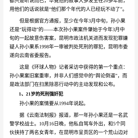
都只是听说而已，毕竟他的故事大多发生在20多年前，
用他们的话说就是“他们那个年代的人已经玩不动了”。
　　但是根据官方通报，至少在今年3月中旬，孙小果
还是“玩得动”的——本次孙小果案件肇始于今年3月中
旬的一起故意伤害案，昆明市政法机关进而发现犯罪嫌
疑人孙小果系1998年一审被判处死刑的罪犯，昆明市委
遂向云南省委报告。
　　这是《环球人物》记者采访中获得的第一个重点：
孙小果案旧案重审，并非人们感觉中的“舆论倒逼”，而
是政法部门在扫黑除恶行动中的主动发现和公布。
1、21岁的死刑强奸犯
　　孙小果的案情要从1994年说起。
　　据《云南法制报》报道，那一年孙小果还是一名武
警学校战士。10月16日晚，他私自驾车外出，和5个同
伙挟持了两名女青年，在昆明市呈贡区的一个荒山边对