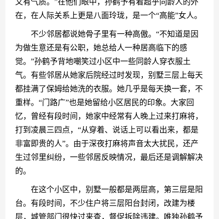
又有气质。”在他们眼中，孙鹤予有着超乎同龄人的外
在，在人际关系上更是八面玲珑，是一个“高能”女人。
　　不少邻居都说她骨子里有一种高傲。“不知道是因
为做生意还是有公职，她总给人一种居高临下的感
觉。”孙鹤予背地嘲笑过小区中一些同龄人穿衣服土
气。有些邻居从她家后院经过时发现，别墅三层上每天
都挂满了保姆给她洗的衣服。她几乎是每天换一套，不
重样。“门路广”也是她留给小区居民的印象。大家回
忆，曾经有段时间，她家中经常有人晚上过来打麻将，
打到凌晨三四点，“从穿着、说话上可以看出来，都是
非富即贵的人”。由于深夜打麻将声音太大扰民，还产
生过邻里纠纷，一些邻居反映情况，最后还是调解解决
的。
　　在这个小区中，别墅一般都是两层高，第三层是阳
台。有段时间，不少住户将三层阳台封闭，改建为楼
层，城管部门很快过来查，督促拆除违建。唯独孙鹤予