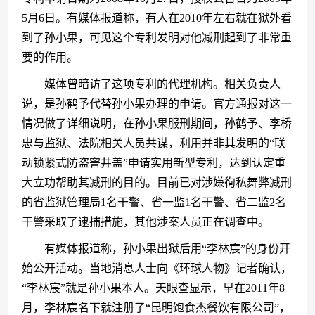
5月6日。有媒体报道称，有人在2010年左右就在狱外看
到了孙小果，可见这个专利发明对他减刑起到了非常重
要的作用。
　　媒体曾暗访了这项专利的代理机构。相关负责人
说，是孙鹤予代替孙小果办理的申请。官方通报对这一
情况做了详细说明，在孙小果服刑期间，孙鹤予、李桥
忠与监狱、法院相关人员共谋，利用并非其发明的“联
动锁紧式防盗窨井盖”申请实用新型专利，达到认定重
大立功帮助其减刑的目的。目前已对涉嫌徇私舞弊减刑
的省监狱管理局1名干警、省一监1名干警、省二监2名
干警采取了逮捕措施，其他涉案人员正在调查中。
　　有媒体报道称，孙小果出狱后用“李林宸”的身份开
始公开活动。当地消息人士向《环球人物》记者确认，
“李林宸”就是孙小果本人。天眼查显示，早在2011年8
月，李林宸名下就注册了“昆明饱食杰餐饮有限公司”，