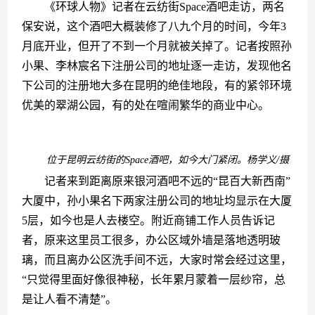
　　《环球人物》记者在云纺街Space酒吧走访，两名
保安说，这个酒吧大概装修了八九个月的时间，今年3
月底开业，但开了不到一个月就被关掉了。记者按照孙
小果、李林宸名下注册公司的地址逐一走访，发现他名
下公司的注册地大多在昆明的绝佳地段，有的紧邻环境
优美的翠湖公园，有的处在喧闹繁华的商业中心。
位于昆明云纺街的Space酒吧，如今大门紧闭。杨学义/摄
　　记者来到距离原来银河酒吧不远的“昆百大新西南”
大厦中，孙小果名下两家注册公司的地址均显示在大厦
5层，如今也是人去楼空。附近商铺工作人员告诉记
者，原来这里员工很多，办公区域外墙是落地透明玻
璃，而且离办公区洗手间不远，大家时常会经过这里，
“只觉得里面好像很神秘，长年累月蒙着一层纱帘，总
是让人看不清楚”。