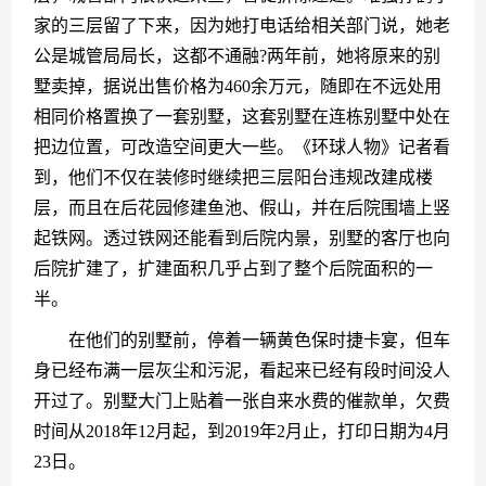
家的三层留了下来，因为她打电话给相关部门说，她老
公是城管局局长，这都不通融?两年前，她将原来的别
墅卖掉，据说出售价格为460余万元，随即在不远处用
相同价格置换了一套别墅，这套别墅在连栋别墅中处在
把边位置，可改造空间更大一些。《环球人物》记者看
到，他们不仅在装修时继续把三层阳台违规改建成楼
层，而且在后花园修建鱼池、假山，并在后院围墙上竖
起铁网。透过铁网还能看到后院内景，别墅的客厅也向
后院扩建了，扩建面积几乎占到了整个后院面积的一
半。
　　在他们的别墅前，停着一辆黄色保时捷卡宴，但车
身已经布满一层灰尘和污泥，看起来已经有段时间没人
开过了。别墅大门上贴着一张自来水费的催款单，欠费
时间从2018年12月起，到2019年2月止，打印日期为4月
23日。