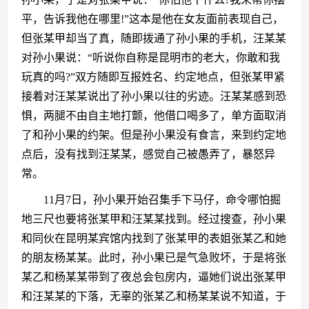
平，告诉我他在哪里!”这本是他在女友面前表现自己，
但张某甲却当了真，随即拨通了孙小果的手机，汪某某
对孙小果说：“听说你自称是昆明市的老大，你敢和我
玩真的吗?”双方随即互报姓名、约定地点，但张某甲紧
接着对汪某某说出了孙小果以往的劣迹。汪某某感到恐
惧，两腿不由自主地打颤，他借口喝多了，单方面取消
了和孙小果的约架。但是孙小果没有食言，来到约定地
点后，没有找到汪某某，感觉自己被愚弄了，暴怒异
常。
　　11月7日，孙小果开始召集手下马仔，命令哪怕掘
地三尺也要将张某甲和汪某某找到。经过搜查，孙小果
和同伙在昆明某宾馆内找到了张某甲的表姐张某乙和她
的朋友杨某某。此时，孙小果已是气急败坏，于是将张
某乙和杨某某带到了夜总会包房内，逼她们说出张某甲
和汪某某的下落，无辜的张某乙和杨某某说不知道，于