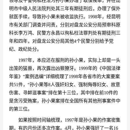
领导及干警徇私枉法为孙小果办理了取保候审，并在昆
明市中级人民法院判处其三年有期徒刑后，办理了保外
就医手续，导致孙小果未被收监执行。1998年，经昆明
市有关部门调查并问责，分别对盘龙公安分局预审科原
科长李万鸿、民警方永昌以徇私枉法罪判处有期徒刑三
年和四年，对盘龙公安分局其他4个民警分别给予党
纪、政纪处分。
　　1997年，本应还在服刑的孙小果，实际上却是一头
出笼的猛兽，再次露出凶狠獠牙。1999年的《中国法律
年鉴》“案例选编”详细梳理了1998年各省市的大案要案
共51件，“孙小果等8人强奸妇女、强制侮辱妇女、故意
伤害、寻衅滋事案”排在第十三位，其中排在前10件的
是贪污受贿案，孙小果案排在全国所有其他刑事案件中
的第三位。
　　如果按照时间轴梳理，1997年是孙小果的作案密集
期，有的月份还多次作案。4月，孙小果强奸了一名16