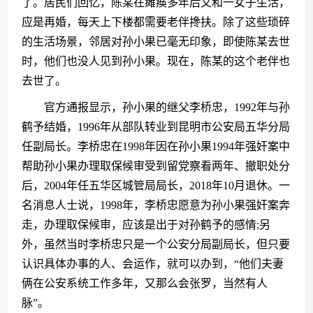
了。居民们回忆，陈某在瘫痪多年后又和一女子生活，
应是再婚，每天上下楼都需要老伴搀扶。除了这些琐碎
的生活场景，邻居对孙小果已毫无印象，即使陈某去世
时，他们也没人见到孙小果。现在，陈某的这个老伴也
去世了。
　　官方通报显示，孙小果的继父李桥忠，1992年与孙
鹤予结婚，1996年从部队转业到昆明市公安局五华分局
任副局长。李桥忠在1998年因在孙小果1994年强奸案中
帮助孙小果办理取保候审受到留党察看两年、撤职处分
后，2004年任五华区城管局局长，2018年10月退休。一
名消息人士说，1998年，李桥忠愿意为孙小果强奸案奔
走，办理取保候审，应该是出于对孙鹤予的感情;另
外，虽然当时李桥忠只是一个公安分局副局长，但只要
认识具体办事的人、会运作，就可以办到，“他们夫妻
俩在公安系统工作多年，又那么会张罗，当然有人
脉”。