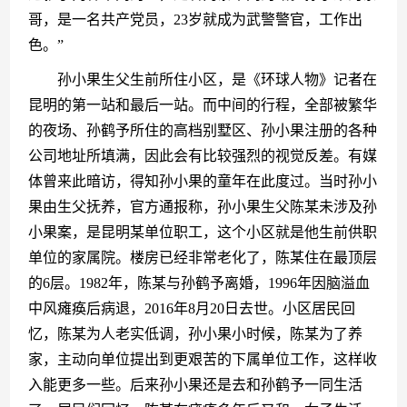
哥，是一名共产党员，23岁就成为武警警官，工作出
色。”
　　孙小果生父生前所住小区，是《环球人物》记者在
昆明的第一站和最后一站。而中间的行程，全部被繁华
的夜场、孙鹤予所住的高档别墅区、孙小果注册的各种
公司地址所填满，因此会有比较强烈的视觉反差。有媒
体曾来此暗访，得知孙小果的童年在此度过。当时孙小
果由生父抚养，官方通报称，孙小果生父陈某未涉及孙
小果案，是昆明某单位职工，这个小区就是他生前供职
单位的家属院。楼房已经非常老化了，陈某住在最顶层
的6层。1982年，陈某与孙鹤予离婚，1996年因脑溢血
中风瘫痪后病退，2016年8月20日去世。小区居民回
忆，陈某为人老实低调，孙小果小时候，陈某为了养
家，主动向单位提出到更艰苦的下属单位工作，这样收
入能更多一些。后来孙小果还是去和孙鹤予一同生活