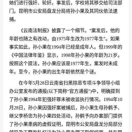
她们进行强奸、轮奸。事发后，学校将其移交给司法部
门。昆明市公安局盘龙分局将孙小果及其同伙依法逮
捕。
　　《云南法制报》披露了一个细节。“案发后，他的
年龄也随之有改动，由1975年生改为1977年生”。如果
事实如此，孙小果在1994年已经是成年人。但1999年的
《中国法律年鉴》显示，1998年孙小果的年龄为21岁。
按照这个提法，孙小果应该是1977年生，案发时未成
年。至今，孙小果的出生年龄依然是个谜。
　　在今年5月28日云南省扫黑除恶专项斗争领导小组
办公室发布的通报(以下简称“官方通报”)中，明确提到
了孙小果1994年犯强奸罪未被收监执行情况。1994年10
月28日，孙小果因强奸案被捕后，孙小果生母孙鹤予、
继父李桥忠为孙小果四处活动，孙鹤予向办案部门提供
了孙小果患病的虚假证明，昆明市公安局盘龙分局部分