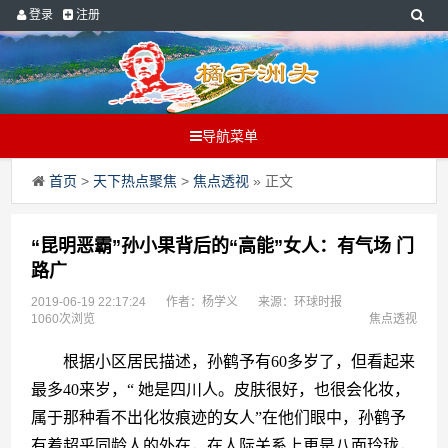
登录
注册
导航菜单
首页
>
天下热点聚焦
>
焦点透视
» 正文
“昆明恶霸”孙小果背后的“高能”女人：有气场 门
路广
2019-06-19 22:17:24
作者：杨学义
来源：环球时报
1060次浏览
焦点透视
　　根据小区居民描述，孙鹤予有60多岁了，但看起来
最多40来岁，“ 她是四川人。皮肤很好，也很会化妆，
属于那种看不出化妆痕迹的女人”在他们眼中，孙鹤予
有着超乎同龄人的外在，在人际关系上更是八面玲珑，