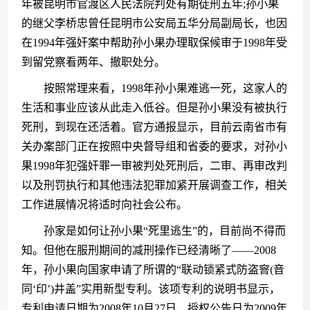
年被昆明市官渡区人民法院判处有期徒刑五年;孙小果
的继父李桥忠曾任昆明市公安局五华分局副局长，也因
在1994年强奸案中帮助孙小果办理取保候审于1998年受
到留党察看两年、撤职处分。
　　按照常理来看，1998年孙小果难逃一死，这家人的
生活和事业应该从此走入低谷。但是孙小果没有被执行
死刑，到现在还活着。官方通报显示，目前云南省市有
关办案部门正在按照中央督导组和省委的要求，对孙小
果1998年犯强奸罪一审被判处死刑后，二审、再审改判
以及刑罚执行和其他违法犯罪加紧开展调查工作，相关
工作进展情况将适时向社会公布。
　　孙家是如何让孙小果“死里逃生”的，目前尚不得而
知。但他在服刑期间的减刑操作已经清晰了——2008
年，孙小果向国家申请了所谓的“联动锁紧式防盗窨(音
同‘印’)井盖”实用新型专利。该项专利的说明书显示，
专利申请日期为2008年10月27日，授权公告日为2009年