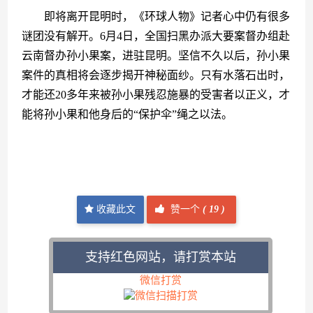
　　即将离开昆明时，《环球人物》记者心中仍有很多
谜团没有解开。6月4日，全国扫黑办派大要案督办组赴
云南督办孙小果案，进驻昆明。坚信不久以后，孙小果
案件的真相将会逐步揭开神秘面纱。只有水落石出时，
才能还20多年来被孙小果残忍施暴的受害者以正义，才
能将孙小果和他身后的“保护伞”绳之以法。
收藏此文
赞一个
(
19 )
支持红色网站，请打赏本站
微信打赏