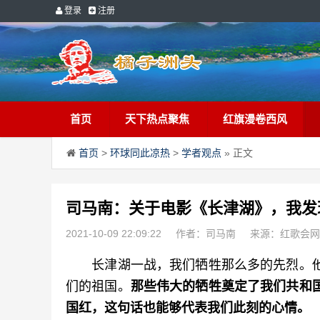
登录
注册
首页
天下热点聚焦
红旗漫卷西风
首页
>
环球同此凉热
>
学者观点
» 正文
司马南：关于电影《长津湖》，我发
2021-10-09 22:09:22
作者：司马南
来源：红歌会网
　　长津湖一战，我们牺牲那么多的先烈。
们的祖国。
那些伟大的牺牲奠定了我们共和
国红，这句话也能够代表我们此刻的心情。