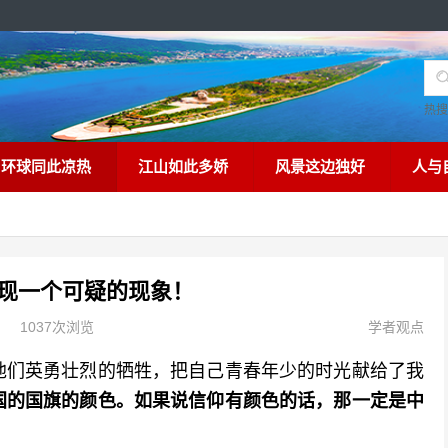
热
环球同此凉热
江山如此多娇
风景这边独好
人与
现一个可疑的现象！
1037次浏览
学者观点
他们英勇壮烈的牺牲，把自己青春年少的时光献给了我
国的国旗的颜色。
如果说信仰有颜色的话，那一定是中