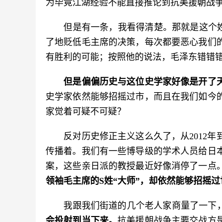
为毕竟江湖经验不能直接推论到抗美援朝战
　　但是有一条，我看得清楚。那就是这个姓
了地贬低毛主席的决策，每次都要恶心我们
有胜利的可能；按照他的说法，毛泽东错错
但是偏偏历史与这位史学家好像是开了
史学家依然能够招摇过市，而且在我们如今
家觉着可疑不可疑？
　　反对历史修正主义这么久了，从2012
传播着。我们有一些博导级的学术人员给日
案，这些亲日派的教授最近好像消停了一点
领袖毛主席的S姓“大师”，却依然能够招摇
　　我跟我们街道的几个老人家商量了一下，
会投射到当下来。
抗美援朝战争主要交战方