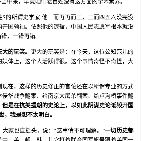
争当中来，毕竟咱们老百姓没有这方面的学术素养。
S的所谓史学家,他一而再再而三，三而四五六没完没
的开国领袖。依照他的逻辑，中国人民志愿军根本就没
错错，一错再错。
天大的玩笑。
更大的玩笑是：在今天，这位公知范儿的
的媒体上，这个人活跃得很。这个事情奇怪不奇怪，大
年到现在，这样的历史修正的言论还在以所谓专业的方式
本侵华战争翻案、给南京大屠杀翻案、给卢沟桥事件翻
。
但是在抗美援朝的史论上，以如此阴谋史论诋毁开国
过世，我是想不太明白。
大家也直摇头，说：“这事情不可理解。”
一切历史都
是中、美、朝、韩，其它打着联合国军旗号跟着美国一