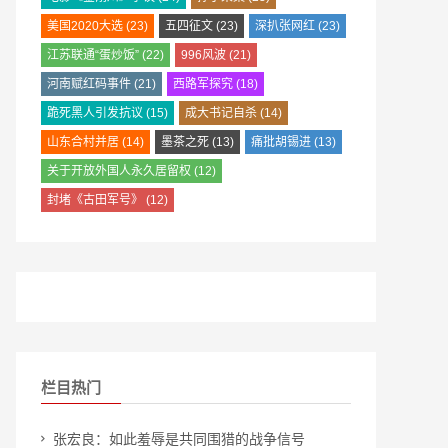
美国2020大选
(23)
五四征文
(23)
深扒张网红
(23)
江苏联通“蛋炒饭”
(22)
996风波
(21)
河南赋红码事件
(21)
西路军探究
(18)
跪死黑人引发抗议
(15)
成大书记自杀
(14)
山东合村并居
(14)
墨茶之死
(13)
痛批胡锡进
(13)
关于开放外国人永久居留权
(12)
封堵《古田军号》
(12)
栏目热门
张宏良：如此羞辱是共同围猎的战争信号