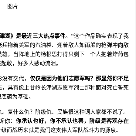
长津湖》是最近三大热点事件。
”
这个作品确实表现了我
老兵拖着美军的汽油袋、迎着敌人如雨般的枪弹冲向敌
英雄。当阵地上的杨根思打得只剩下一个人抱着炸药包
然起敬，好多人感动流泪。
影没有交代，
仅仅是因为他们志愿军吗？那显然你不足
志，具有像上甘岭长津湖志愿军烈士那种面对死亡誓死
想底蕴为基础。
仇。复什么仇？阶级仇、民族恨这种词人家都不说了。
诉你：
你承认也好，你不承认也罢，阶级是客观存在
为阶级而战历来就是我们这支伟大军队战斗力的源泉。