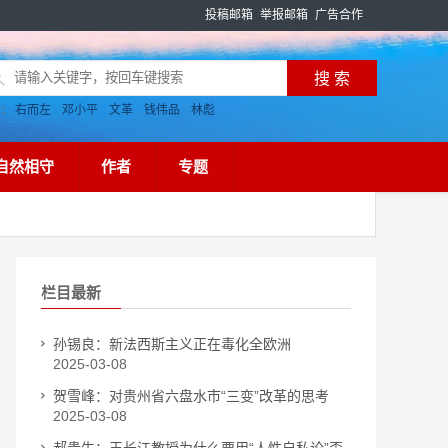
投稿邮箱
举报邮箱
广告合作
搜：
右而左
邓小平
文革
钱伟品
林彪
自然相守
作者
专题
栏目最新
孙锡良：新法西斯主义正在毒化全欧洲
2025-03-08
贺雪峰：对贵州省六盘水市“三变”改革的思考
2025-03-08