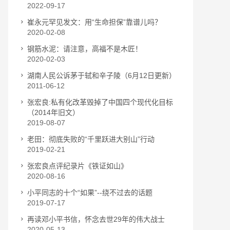
2022-09-17
崔永元罕见发文：用“生命担保”靠谱儿吗？
2020-02-08
钢筋水泥：请注意，高福不是木匠！
2020-02-03
湖南人民公诉茅于轼和辛子陵（6月12日更新）
2011-06-12
张宏良:私有化改革毁掉了中国四个现代化目标
（2014年旧文）
2019-08-07
老田：彻底失败的“千里跃进大别山”行动
2019-02-21
张宏良点评纪录片《铁证如山》
2020-08-16
小平同志的十个“如果”--绕不过去的话题
2019-07-17
再读邓小平书信，怀念去世29年的伟大战士
2020-05-13