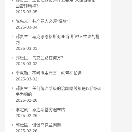
郝贵生：王长江教授为什么要用“人性自私论”歪
曲雷锋精神？
2025-03-05
陈先义：共产党人必须“慎欲”！
2025-03-04
郝贵生：马克思恩格斯对亚当·斯密人性论的批
判
2025-03-03
郭松民：乌克兰路在何方？
2025-03-02
李克勤：不听毛主席言，吃亏在长远
2025-03-02
郝贵生：任何统治阶级的治国路线都是以阶级斗
争为纲的
2025-02-28
李定凯：​泽连斯基穷途末路
2025-02-26
郭松民：谈谈乌克兰问题
2025-02-26