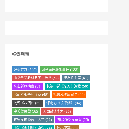
标签列表
评析方方
(249)
司马南评联想事件
(123)
小学数学教材丑图上热搜
(62)
纪念毛主席
(61)
抗击新冠病毒
(59)
长篇小说《东方》连载
(50)
《朝鲜战争》连载
(48)
批贾浅浅屎尿诗
(44)
批评《八佰》
(35)
评电影《长津湖》
(34)
中美贸易战
(32)
美国封锁华为
(26)
农家女被顶替上大学
(26)
“猥亵”9岁女童案
(25)
电影《金刚川》争议
(24)
孙小果案
(23)