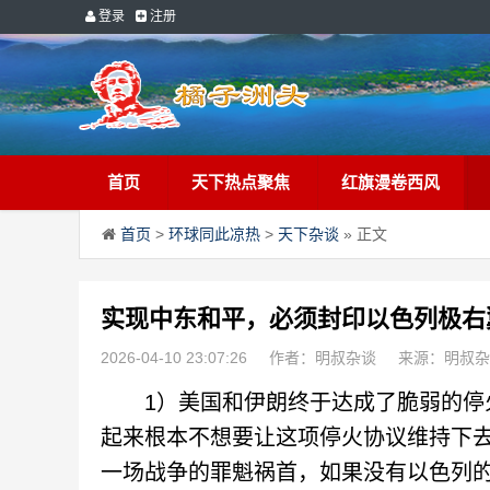
登录
注册
首页
天下热点聚焦
红旗漫卷西风
首页
>
环球同此凉热
>
天下杂谈
» 正文
实现中东和平，必须封印以色列极右
2026-04-10 23:07:26
作者：明叔杂谈
来源：明叔杂
1）美国和伊朗终于达成了脆弱的停火
起来根本不想要让这项停火协议维持下
一场战争的罪魁祸首，如果没有以色列