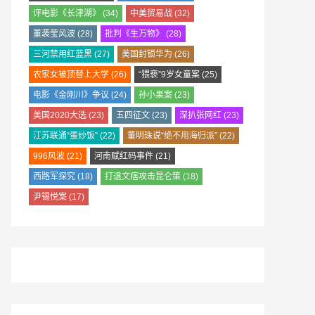
评电影《长津湖》
(34)
中美贸易战
(32)
董袭莹风波
(28)
批判《生万物》
(28)
三河禁用红蓝黑
(27)
美国封锁华为
(26)
农家女被顶替上大学
(26)
“猥亵”9岁女童案
(25)
电影《金刚川》争议
(24)
孙小果案
(23)
美国2020大选
(23)
五四征文
(23)
深扒张网红
(23)
江苏联通“蛋炒饭”
(22)
董明珠说“绝不用海归派”
(22)
996风波
(21)
河南赋红码事件
(21)
西路军探究
(18)
打退文痞攻击昆仑策
(18)
尹锡悦案
(17)