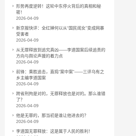
形势再度逆转！这轮中东停火背后的真相和秘
密！
2026-04-09
新京报快评：全红婵何以从“国民闺女”变成网暴
受害者
2026-04-09
从无罪释放到追究真凶——李道国案后续追责的
方向与舆论声援的着力点
2026-04-09
前锋：乘胜追击，直捣“案中案”——三评乌有之
乡主编李道国案
2026-04-09
跨省刑拘是对的，无罪释放也是对的。那么谁错
了？
2026-04-09
他是无罪的，那当初是谁让他进去的？
2026-04-09
李道国无罪释放：这是属于人民的胜利！