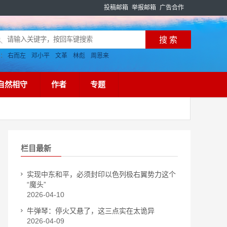
投稿邮箱
举报邮箱
广告合作
搜：
右而左
邓小平
文革
林彪
周恩来
自然相守
作者
专题
栏目最新
实现中东和平，必须封印以色列极右翼势力这个
“魔头”
2026-04-10
牛弹琴：停火又悬了，这三点实在太诡异
2026-04-09