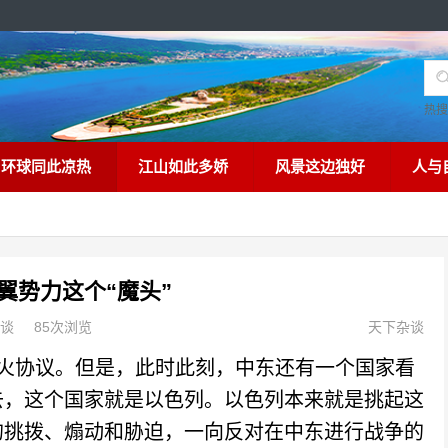
热
环球同此凉热
江山如此多娇
风景这边独好
人与
翼势力这个“魔头”
谈
85次浏览
天下杂谈
协议。但是，此时此刻，中东还有一个国家看
去，这个国家就是以色列。以色列本来就是挑起这
的挑拨、煽动和胁迫，一向反对在中东进行战争的