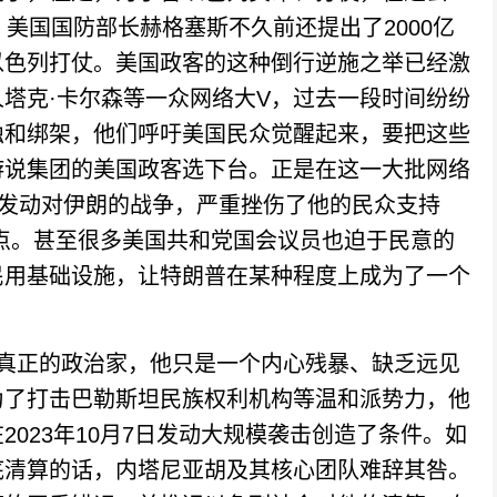
美国国防部长赫格塞斯不久前还提出了2000亿
以色列打仗。美国政客的这种倒行逆施之举已经激
塔克·卡尔森等一众网络大V，过去一段时间纷纷
蚀和绑架，他们呼吁美国民众觉醒起来，要把这些
游说集团的美国政客选下台。正是在这一大批网络
次发动对伊朗的战争，严重挫伤了他的民众支持
低点。甚至很多美国共和党国会议员也迫于民意的
民用基础设施，让特朗普在某种程度上成为了一个
正的政治家，他只是一个内心残暴、缺乏远见
为了打击巴勒斯坦民族权利机构等温和派势力，他
023年10月7日发动大规模袭击创造了条件。如
底清算的话，内塔尼亚胡及其核心团队难辞其咎。