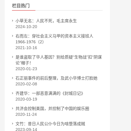
栏目热门
小草无名：人民不死，毛主席永生
2024-10-20
右而左：穿社会主义马甲的资本主义接班人
1966-1976（2）
2021-10-16
是谁盗取了华人基因？别给质疑“生物战”扣“阴谋
论”帽子！
2020-01-23
石正丽事件的前后整理，及武小华博士打脸她
2020-02-08
齐建华：一部恶意满满的《封城日记》
2020-03-19
共济会控制美国，并控制了中国的娱乐圈
2020-11-24
文竹：昔日人民公仆今日为啥堕落成贼
2023-09-14