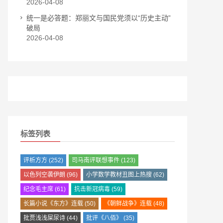
2026-04-08
统一是必答题：郑丽文与国民党须以“历史主动”
破局
2026-04-08
标签列表
评析方方
(252)
司马南评联想事件
(123)
以色列空袭伊朗
(96)
小学数学教材丑图上热搜
(62)
纪念毛主席
(61)
抗击新冠病毒
(59)
长篇小说《东方》连载
(50)
《朝鲜战争》连载
(48)
批贾浅浅屎尿诗
(44)
批评《八佰》
(35)