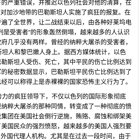
下的严重错误，并推迟以色列社会对他的清算，在
亚胡对加沙地带的巴勒斯坦人实施了疯狂的报复。在
传遍了全世界，让二战结束以后，由各种好莱坞电
列是受害者”的形象轰然倒塌，越来越多的人认识
政府几乎没有两样。曾经的纳粹大屠杀的受害者，
斯坦人和黎巴嫩人身上。据西方媒体统计，以色
巴勒斯坦人受伤、死亡，其中平民的伤亡比例达到
军的秘密数据显示，巴勒斯坦平民伤亡比例达到了
这已经可以称得上是赤裸裸的国家恐怖主义行为了。
力的疯狂领导下，不仅以色列的国际形象彻底
恨纳粹大屠杀的那种同情，转变成了一种彻底的愤
说集团在美国社会倒行逆施，贿赂、腐蚀和绑架美
了美国民众的强烈愤怒，越来越多的美国人强烈要
记为外国代理人机构。尤其是在过去一段时间，由于