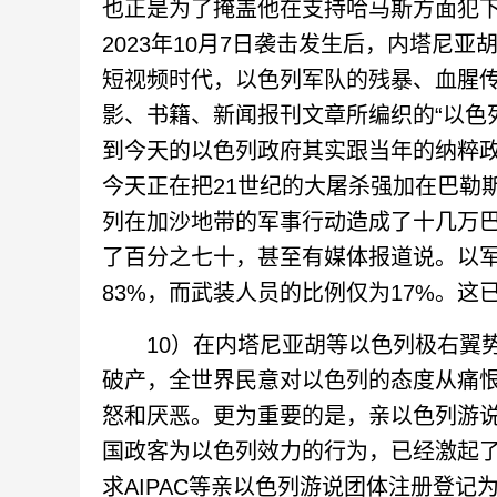
也正是为了掩盖他在支持哈马斯方面犯
2023年10月7日袭击发生后，内塔尼
短视频时代，以色列军队的残暴、血腥
影、书籍、新闻报刊文章所编织的“以色
到今天的以色列政府其实跟当年的纳粹
今天正在把21世纪的大屠杀强加在巴勒
列在加沙地带的军事行动造成了十几万
了百分之七十，甚至有媒体报道说。以
83%，而武装人员的比例仅为17%。
10）在内塔尼亚胡等以色列极右翼势
破产，全世界民意对以色列的态度从痛
怒和厌恶。更为重要的是，亲以色列游
国政客为以色列效力的行为，已经激起
求AIPAC等亲以色列游说团体注册登