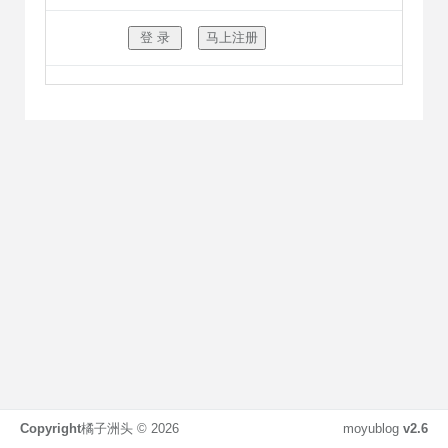
Copyright
橘子洲头 ©
2026
moyublog
v2.6